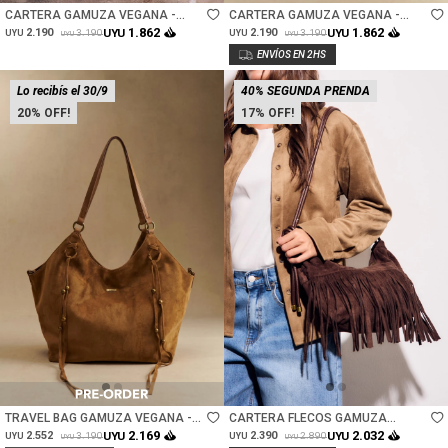
CARTERA GAMUZA VEGANA -
CARTERA GAMUZA VEGANA -
ARENA
NEGRO
1.862
1.862
2.190
UYU
2.190
UYU
3.190
3.190
UYU
UYU
UYU
UYU
Lo recibís el 30/9
40% SEGUNDA PRENDA
20
17
Talle
Talle
TRAVEL BAG GAMUZA VEGANA -
CARTERA FLECOS GAMUZA
CAMEL
VEGANA - CHOCOLATE
2.169
2.032
2.552
UYU
2.390
UYU
3.190
2.890
UYU
UYU
UYU
UYU