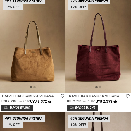
40% SEGUNDA PRENDA
40% SEGUNDA PRENDA
12
12
Talle
Talle
TRAVEL BAG GAMUZA VEGANA -
TRAVEL BAG GAMUZA VEGANA -
OLIVA
BURDEOS
2.372
2.372
2.790
UYU
2.790
UYU
3.190
3.190
UYU
UYU
UYU
UYU
40% SEGUNDA PRENDA
40% SEGUNDA PRENDA
11
12