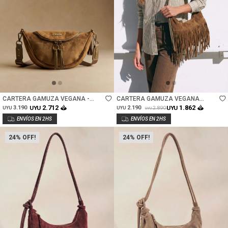
Talle
Talle
CARTERA GAMUZA VEGANA -
CARTERA GAMUZA VEGANA
OLIVA
FLECOS - OLIVA
2.712
1.862
3.190
UYU
2.190
UYU
2.890
UYU
UYU
UYU
24
24