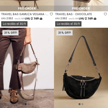
Talle
Talle
TRAVEL BAG GAMUZA VEGANA -
TRAVEL BAG - CHOCOLATE
CHOCOLATE
2.169
2.169
2.552
UYU
2.552
UYU
3.190
3.190
UYU
UYU
UYU
UYU
Lo recibís el 30/9
Lo recibís el 30/9
31
31
Talle
Talle