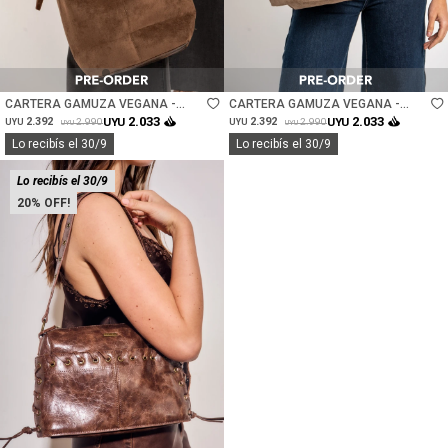
Talle
Talle
CARTERA GAMUZA VEGANA -
CARTERA GAMUZA VEGANA -
CHOCOLATE
VISON
2.033
2.033
2.392
UYU
2.392
UYU
2.990
2.990
UYU
UYU
UYU
UYU
Lo recibís el 30/9
Lo recibís el 30/9
Lo recibís el 30/9
20