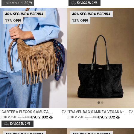
Lo recibís el 30/9
40% SEGUNDA PRENDA
40% SEGUNDA PRENDA
17
12
Talle
Talle
CARTERA FLECOS GAMUZA
TRAVEL BAG GAMUZA VEGANA -
VEGANA - CAMEL
NEGRO
2.032
2.372
2.390
UYU
2.790
UYU
2.890
3.190
UYU
UYU
UYU
UYU