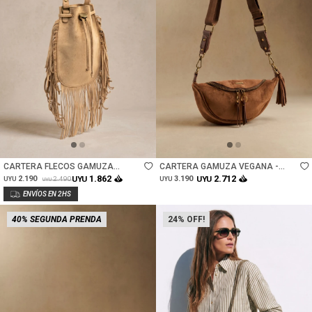
Talle
Talle
CARTERA FLECOS GAMUZA
CARTERA GAMUZA VEGANA -
VEGANA - CAMEL
CHOCOLATE
1.862
2.712
2.190
UYU
3.190
UYU
2.490
UYU
UYU
UYU
40% SEGUNDA PRENDA
24