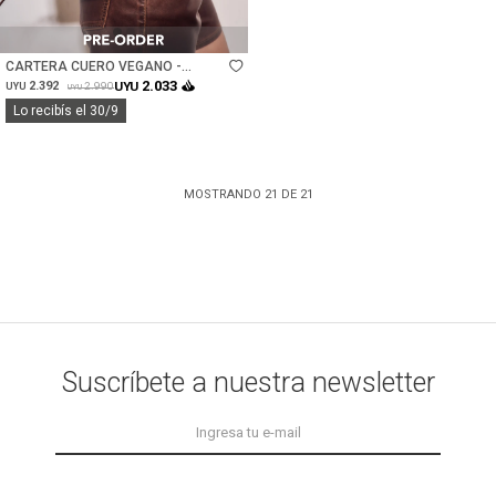
Talle
CARTERA CUERO VEGANO -
CHOCOLATE
2.033
2.392
UYU
2.990
UYU
UYU
Lo recibís el 30/9
MOSTRANDO
21
DE
21
Suscríbete a nuestra newsletter