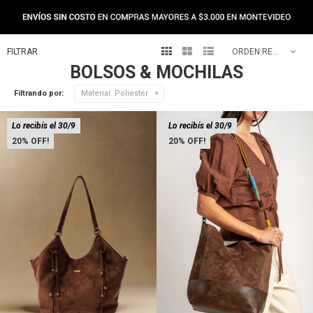



RECOMENDADOS
BOLSOS & MOCHILAS
Filtrando por:
Material:
Poliester
Lo recibís el 30/9
Lo recibís el 30/9
20
20