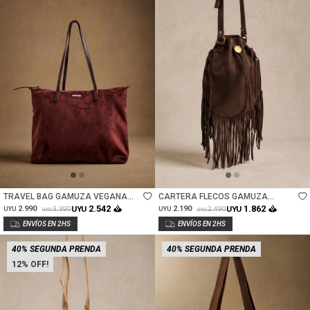
Talle
Talle
TRAVEL BAG GAMUZA VEGANA
CARTERA FLECOS GAMUZA
CON CIERRE - BORDEAUX
VEGANA - CHOCOLATE
2.542
1.862
2.990
UYU
2.190
UYU
3.390
2.490
UYU
UYU
UYU
UYU
40% SEGUNDA PRENDA
40% SEGUNDA PRENDA
12