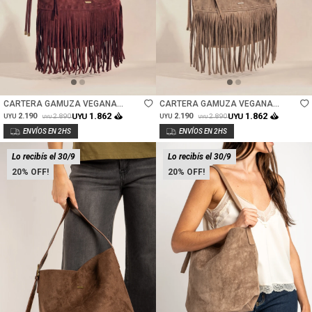
Talle
Talle
CARTERA GAMUZA VEGANA
CARTERA GAMUZA VEGANA
FLECOS - BURDEOS
FLECOS - VISON
1.862
1.862
2.190
UYU
2.190
UYU
2.890
2.890
UYU
UYU
UYU
UYU
Lo recibís el 30/9
Lo recibís el 30/9
20
20