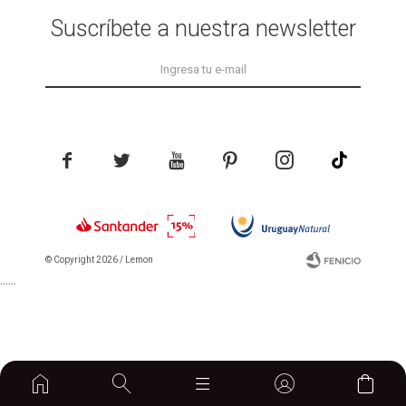
Suscríbete a nuestra newsletter





© Copyright 2026 / Lemon
```
```
home

Fenicio