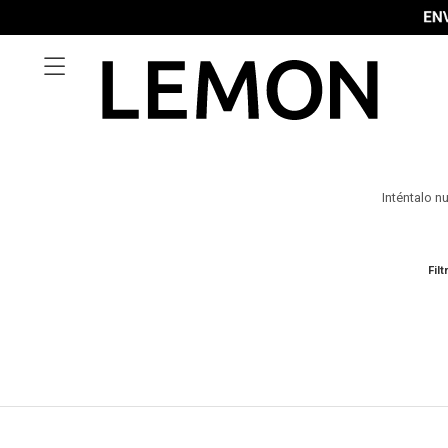

Inténtalo n
Filt