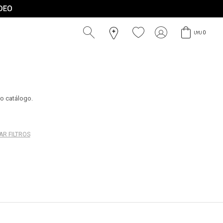
0
UYU
ro catálogo.
AR FILTROS