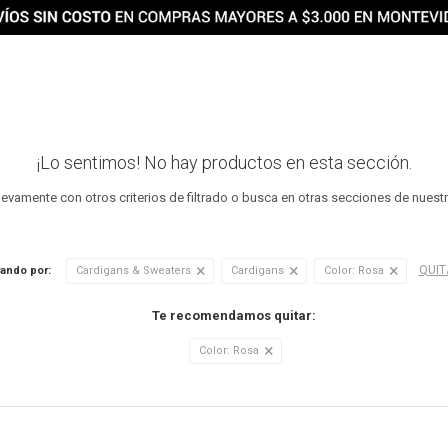
¡Lo sentimos! No hay productos en esta sección.
uevamente con otros criterios de filtrado o busca en otras secciones de nuest
QUIT
rando por:
Cardigans & Sweaters
Cardigans
Color:
Rosa
Te recomendamos quitar:
Color:
Rosa