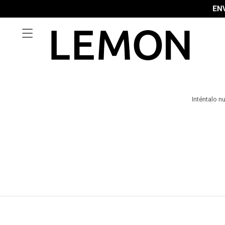

Inténtalo n