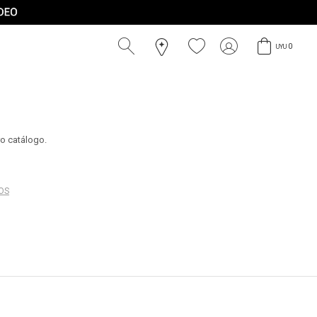
0
UYU
ro catálogo.
ROS