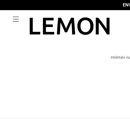

Inténtalo n