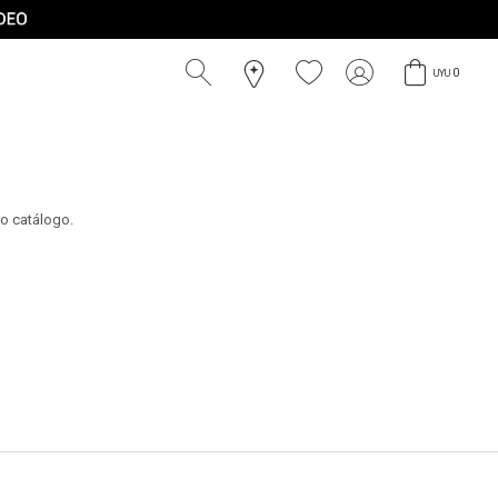
0
UYU
ro catálogo.