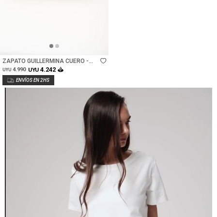
Talle
ZAPATO GUILLERMINA CUERO -
CAMEL
4.242
4.990
UYU
UYU