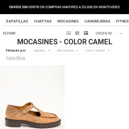
ZAPATILLAS
CHATITAS
MOCASINES
CANGREJERAS
FITNES



RECOMENDADOS
MOCASINES - COLOR CAMEL
Filtrando por:
Zapatos
Mocasines
Color:
Camel
Quitar filtros