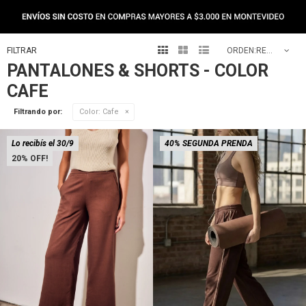



RECOMENDADOS
PANTALONES & SHORTS - COLOR
CAFE
Filtrando por:
Color:
Cafe
Lo recibís el 30/9
40% SEGUNDA PRENDA
20