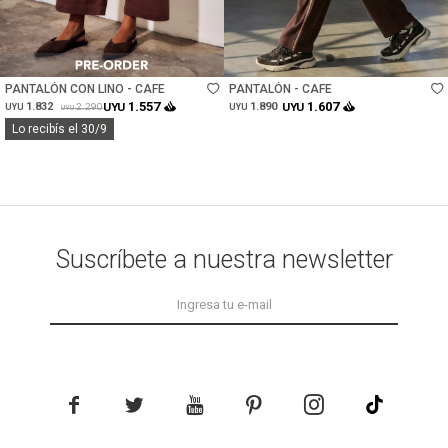
Talle
Talle
PANTALÓN CON LINO - CAFE
PANTALÓN - CAFE
1.557
1.607
1.832
UYU
1.890
UYU
2.290
UYU
UYU
UYU
Lo recibís el 30/9
Suscríbete a nuestra newsletter




