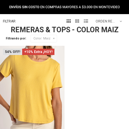



RECOMENDADOS
REMERAS & TOPS - COLOR MAIZ
Filtrando por:
Color:
Maiz
54
+10% Extra ¡HOY!