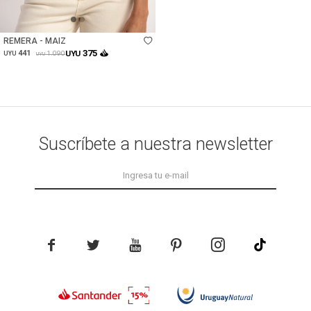
Talle
REMERA - MAIZ
375
441
UYU
1.090
UYU
UYU
Suscríbete a nuestra newsletter




