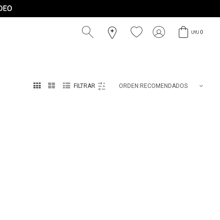
0
UYU



RECOMENDADOS