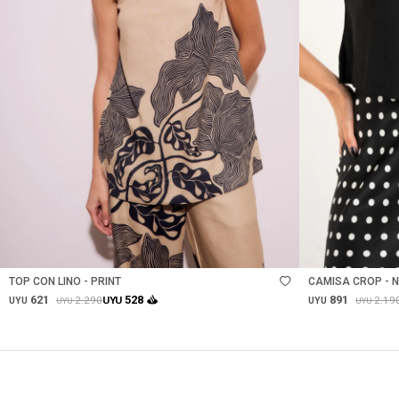
Talle
Talle
TOP CON LINO - PRINT
CAMISA CROP - 
621
891
528
2.290
2.19
UYU
UYU
UYU
UYU
UYU