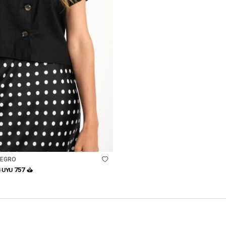
NEGRO
757
0
UYU