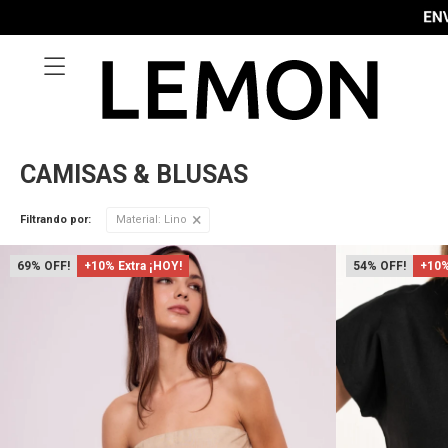

CAMISAS & BLUSAS
Filtrando por:
Material:
Lino
69
+10% Extra ¡HOY!
54
+10%