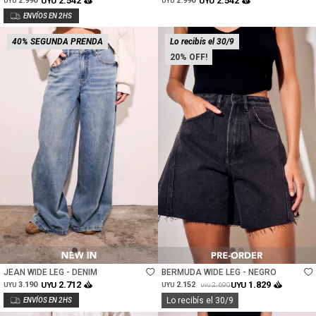
2.542
2.542
2.990
UYU
2.990
UYU
UYU
UYU
40% SEGUNDA PRENDA
Lo recibís el 30/9
20
Talle
Talle
JEAN WIDE LEG - DENIM
BERMUDA WIDE LEG - NEGRO
2.712
1.829
3.190
UYU
2.152
UYU
2.690
UYU
UYU
UYU
Lo recibís el 30/9