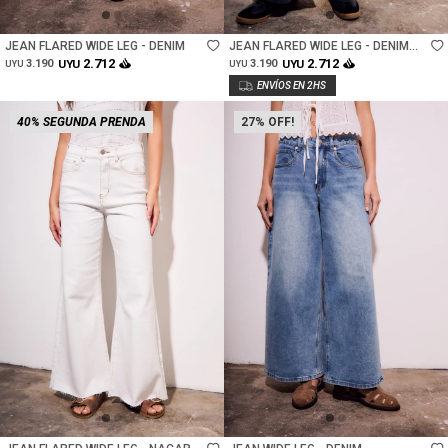
Talle
Talle
JEAN FLARED WIDE LEG - DENIM
JEAN FLARED WIDE LEG - DENIM
GRIS
2.712
2.712
3.190
UYU
3.190
UYU
UYU
UYU
40% SEGUNDA PRENDA
27
Talle
Talle