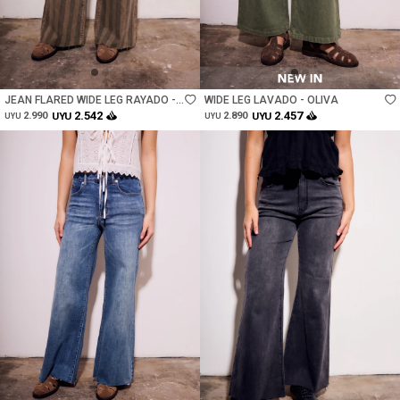
Talle
Talle
JEAN FLARED WIDE LEG RAYADO -
WIDE LEG LAVADO - OLIVA
CHOCOLATE
2.542
2.457
2.990
UYU
2.890
UYU
UYU
UYU