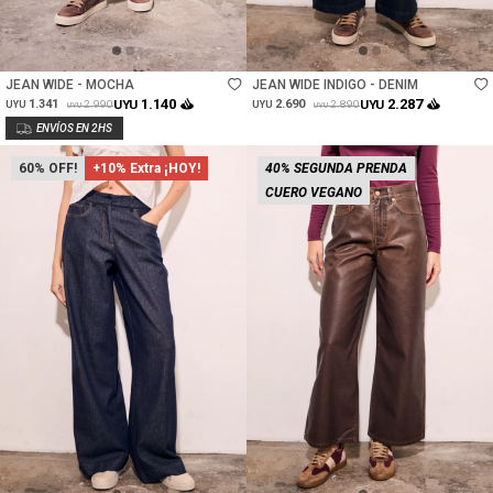
Talle
Talle
JEAN WIDE - MOCHA
JEAN WIDE INDIGO - DENIM
1.140
2.287
1.341
UYU
2.690
UYU
2.990
2.890
UYU
UYU
UYU
UYU
60
+10% Extra ¡HOY!
40% SEGUNDA PRENDA
CUERO VEGANO
Talle
Talle