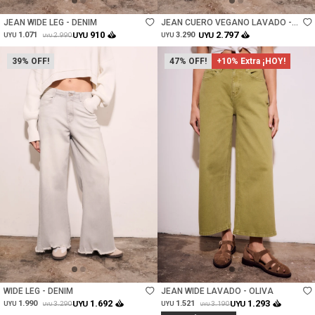
JEAN WIDE LEG - DENIM
JEAN CUERO VEGANO LAVADO -
MARRON
910
2.797
1.071
UYU
3.290
UYU
2.990
UYU
UYU
UYU
39
47
+10% Extra ¡HOY!
Talle
Talle
WIDE LEG - DENIM
JEAN WIDE LAVADO - OLIVA
1.692
1.293
1.990
UYU
1.521
UYU
3.290
3.190
UYU
UYU
UYU
UYU