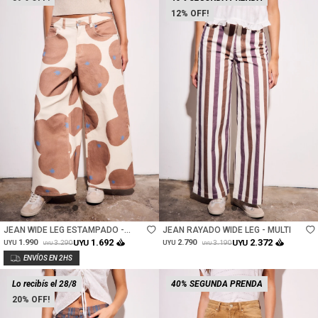
12
Talle
Talle
JEAN WIDE LEG ESTAMPADO -
JEAN RAYADO WIDE LEG - MULTI
PRINT
1.692
2.372
1.990
UYU
2.790
UYU
3.290
3.190
UYU
UYU
UYU
UYU
Lo recibís el 28/8
40% SEGUNDA PRENDA
20