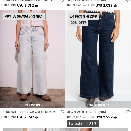
JEAN FLARED WIDE LEG - NACAR
JEAN WIDE LEG - DENIM
2.712
2.032
3.190
UYU
2.390
UYU
3.290
UYU
UYU
UYU
40% SEGUNDA PRENDA
Lo recibís el 28/8
20
Talle
Talle
JEAN WIDE LEG LAVADO - DENIM
JEAN WIDE LEG - DENIM
2.797
2.237
3.290
UYU
2.632
UYU
3.290
UYU
UYU
UYU
Lo recibís el 28/8