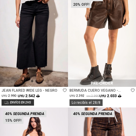
20
Talle
Talle
JEAN FLARED WIDE LEG - NEGRO
BERMUDA CUERO VEGANO -
CHOCOLATE
2.542
2.033
2.990
UYU
2.392
UYU
2.990
UYU
UYU
UYU
Lo recibís el 28/8
40% SEGUNDA PRENDA
40% SEGUNDA PRENDA
15