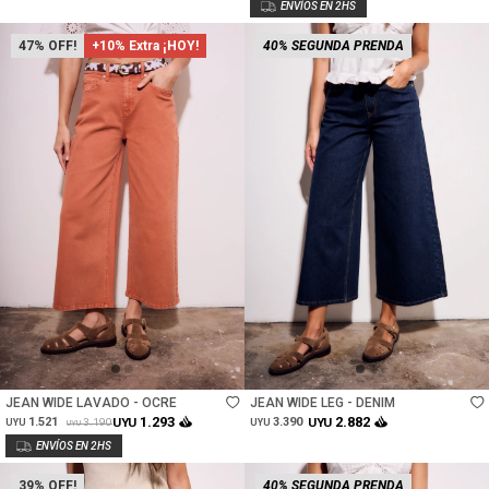
47
+10% Extra ¡HOY!
40% SEGUNDA PRENDA
Talle
Talle
JEAN WIDE LAVADO - OCRE
JEAN WIDE LEG - DENIM
1.293
2.882
1.521
UYU
3.390
UYU
3.190
UYU
UYU
UYU
39
40% SEGUNDA PRENDA