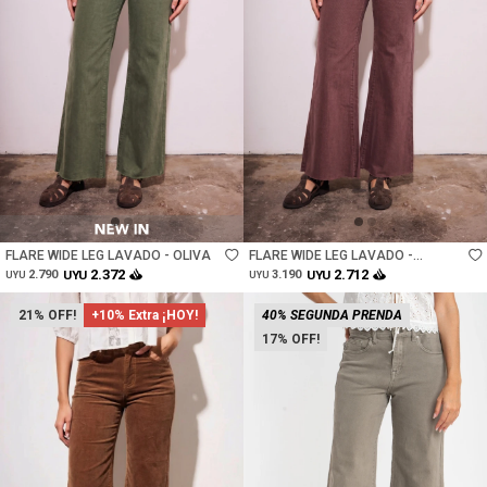
Talle
Talle
FLARE WIDE LEG LAVADO - OLIVA
FLARE WIDE LEG LAVADO -
BURDEOS
2.372
2.712
2.790
UYU
3.190
UYU
UYU
UYU
21
+10% Extra ¡HOY!
40% SEGUNDA PRENDA
17