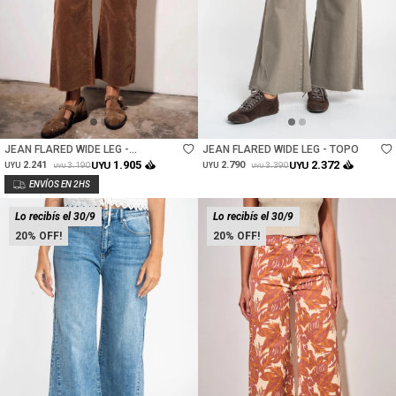
Talle
Talle
JEAN FLARED WIDE LEG -
JEAN FLARED WIDE LEG - TOPO
CHOCOLATE
1.905
2.372
2.241
UYU
2.790
UYU
3.190
3.390
UYU
UYU
UYU
UYU
Lo recibís el 30/9
Lo recibís el 30/9
20
20