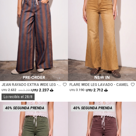
Talle
Talle
JEAN RAYADO EXTRA WIDE LEG -
FLARE WIDE LEG LAVADO - CAMEL
CHOCOLATE
2.237
2.712
2.632
UYU
3.190
UYU
3.290
UYU
UYU
UYU
Lo recibís el 28/8
40% SEGUNDA PRENDA
40% SEGUNDA PRENDA