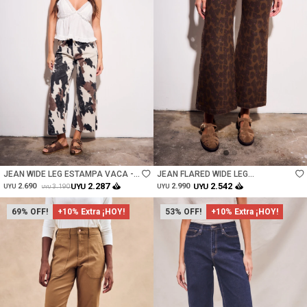
Talle
Talle
JEAN WIDE LEG ESTAMPA VACA -
JEAN FLARED WIDE LEG
PRINT
ESTAMPADO - CHOCOLATE
2.287
2.542
2.690
UYU
2.990
UYU
3.190
UYU
UYU
UYU
69
+10% Extra ¡HOY!
53
+10% Extra ¡HOY!