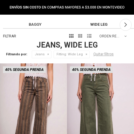
NEW IN
BAGGY
WIDE LEG



RECOMENDADOS
JEANS, WIDE LEG
Quitar filtros
Filtrando por:
Jeans
Fitting:
Wide Leg
40% SEGUNDA PRENDA
40% SEGUNDA PRENDA