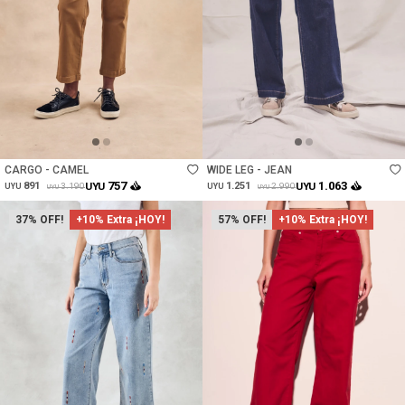
Talle
Talle
CARGO - CAMEL
WIDE LEG - JEAN
757
1.063
891
UYU
1.251
UYU
3.190
2.990
UYU
UYU
UYU
UYU
37
+10% Extra ¡HOY!
57
+10% Extra ¡HOY!