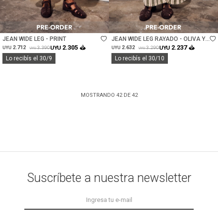
Talle
Talle
JEAN WIDE LEG - PRINT
JEAN WIDE LEG RAYADO - OLIVA Y
CREMA
2.305
2.237
2.712
UYU
2.632
UYU
3.390
3.290
UYU
UYU
UYU
UYU
Lo recibís el 30/9
Lo recibís el 30/10
MOSTRANDO
42
DE
42
Suscríbete a nuestra newsletter