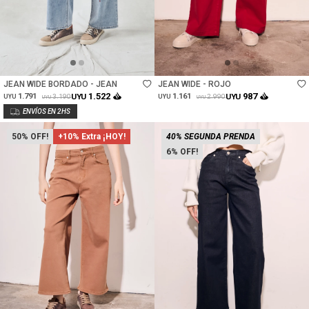
Talle
Talle
JEAN WIDE BORDADO - JEAN
JEAN WIDE - ROJO
1.522
987
1.791
UYU
1.161
UYU
3.190
2.990
UYU
UYU
UYU
UYU
50
+10% Extra ¡HOY!
40% SEGUNDA PRENDA
6