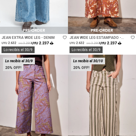
Talle
Talle
JEAN EXTRA WIDE LEG - DENIM
JEAN WIDE LEG ESTAMPADO -
MULTI
2.237
2.237
2.632
UYU
2.632
UYU
3.290
3.290
UYU
UYU
UYU
UYU
Lo recibís el 30/9
Lo recibís el 30/9
Lo recibís el 30/9
Lo recibís el 30/10
20
20