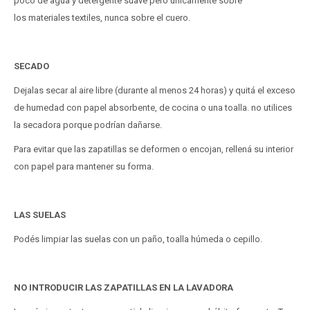
poco de agua y detergente suave pero únicamente sobre
los materiales textiles, nunca sobre el cuero.
SECADO
Dejalas secar al aire libre (durante al menos 24 horas) y quitá el exceso
de humedad con papel absorbente, de cocina o una toalla. no utilices
la secadora porque podrían dañarse.
Para evitar que las zapatillas se deformen o encojan, rellená su interior
con papel para mantener su forma.
LAS SUELAS
Podés limpiar las suelas con un paño, toalla húmeda o cepillo.
NO INTRODUCIR LAS ZAPATILLAS EN LA LAVADORA