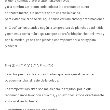
el olor a humedad, preferentemente del revés
y a la sombra. Se recomienda colocar las prendas de punto
horizontalmente, a la sombra sobre una toalla blanca,
para evitar que el peso del agua cause estiramientos y deformaciones.
6 · Clasificar las prendas según la temperatura de planchado admitida,
y comienza por la más baja. Siempre es preferible planchar del revés y
con humedad, ya sea con plancha con vaporizador o spray para
planchar.
SECRETOS Y CONSEJOS
Lavar las prendas de colores fuertes aparte ya que al decolorar
pueden manchar el resto de la colada.
Las temperaturas altas son malas para los tejidos, por lo que
recomendamos lavar con agua fría, y no exponer la ropa directamente
al sol ni al viento fuerte.
El centrifugado deteriora las prendas.