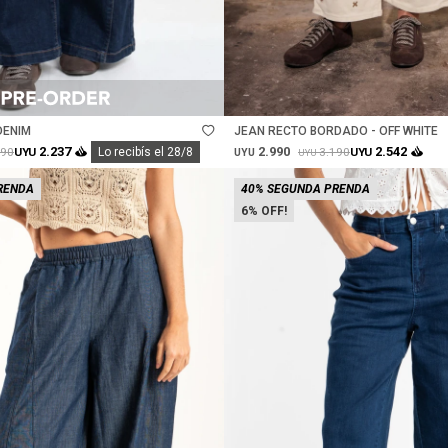
Talle
DENIM
JEAN RECTO BORDADO - OFF WHITE
2.990
2.237
2.542
290
3.190
UYU
Lo recibís el 28/8
UYU
UYU
UYU
RENDA
40% SEGUNDA PRENDA
6