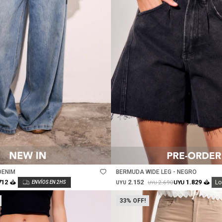
Talle
DENIM
BERMUDA WIDE LEG - NEGRO
2.152
712
1.829
2.690
UYU
Lo
UYU
UYU
33