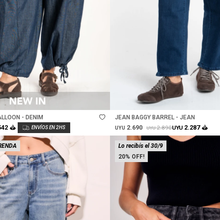
Talle
ALLOON - DENIM
JEAN BAGGY BARREL - JEAN
2.690
542
2.287
2.890
UYU
UYU
UYU
RENDA
Lo recibís el 30/9
20