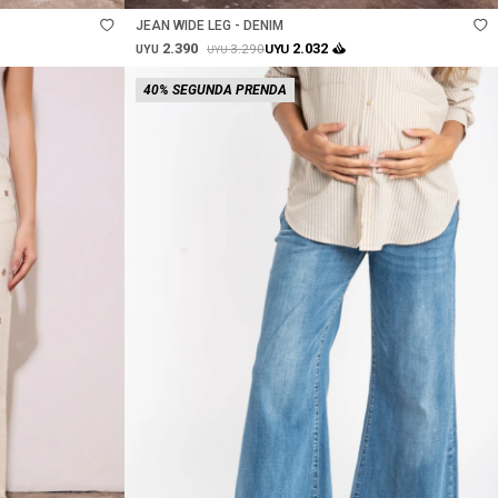
JEAN WIDE LEG - DENIM
2.390
2.032
3.290
UYU
UYU
UYU
40% SEGUNDA PRENDA