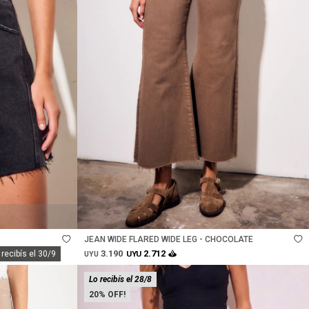
Talle
JEAN WIDE FLARED WIDE LEG - CHOCOLATE
3.190
2.712
 recibís el 30/9
UYU
UYU
Lo recibís el 28/8
20