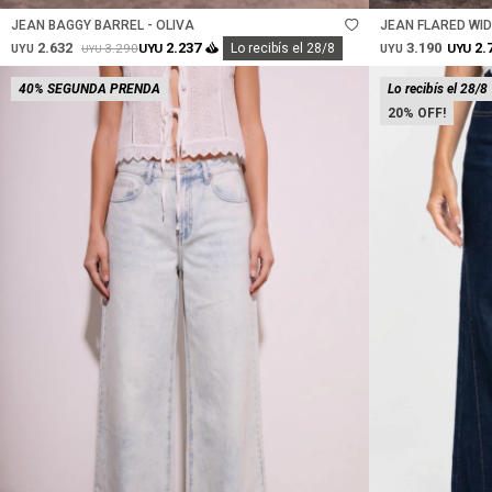
JEAN BAGGY BARREL - OLIVA
JEAN FLARED WIDE
2.632
3.190
2.237
2.
3.290
UYU
Lo recibís el 28/8
UYU
UYU
UYU
UYU
40% SEGUNDA PRENDA
Lo recibís el 28/8
20