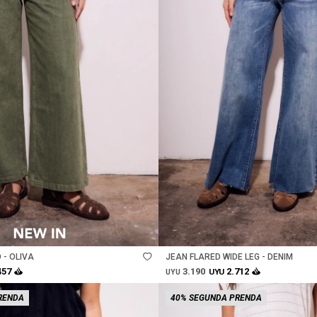
Talle
 - OLIVA
JEAN FLARED WIDE LEG - DENIM
3.190
457
2.712
UYU
UYU
RENDA
40% SEGUNDA PRENDA