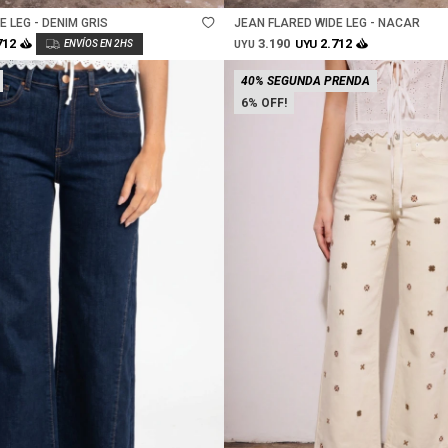
 LEG - DENIM GRIS
JEAN FLARED WIDE LEG - NACAR
3.190
712
2.712
UYU
UYU
40% SEGUNDA PRENDA
6