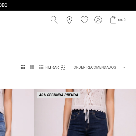
0
UYU



RECOMENDADOS
40% SEGUNDA PRENDA