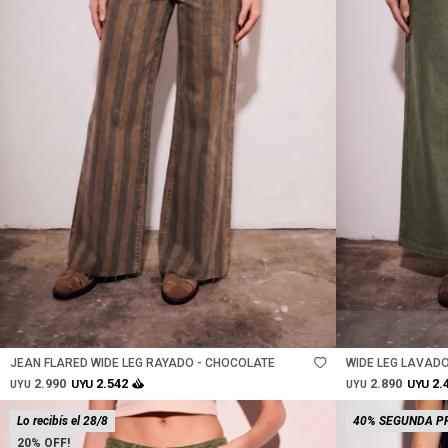
Talle
Talle
JEAN FLARED WIDE LEG RAYADO - CHOCOLATE
WIDE LEG LAVADO
2.990
2.890
2.542
2.
UYU
UYU
UYU
UYU
Lo recibís el 28/8
40% SEGUNDA P
20