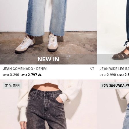
Talle
Talle
JEAN COMBINADO - DENIM
JEAN WIDE LEG B
3.290
2.990
2.797
2.
UYU
UYU
UYU
UYU
31
40% SEGUNDA P