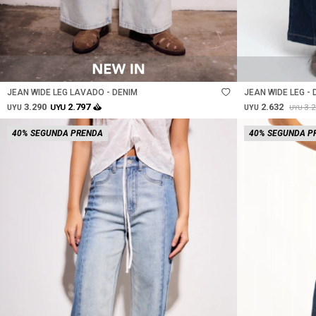
Talle
Talle
JEAN WIDE LEG LAVADO - DENIM
JEAN WIDE LEG - 
3.290
2.632
2.797
3.
UYU
UYU
UYU
UYU
40% SEGUNDA PRENDA
40% SEGUNDA P