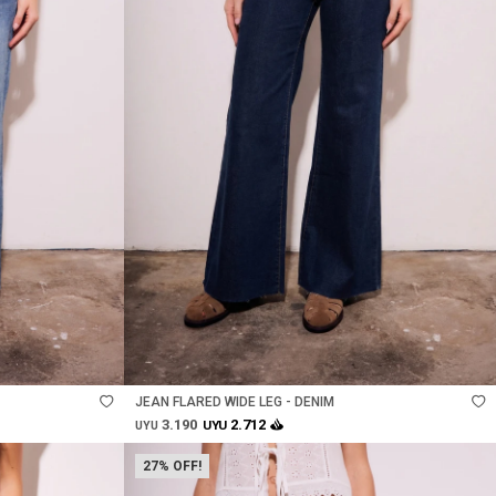
Talle
JEAN FLARED WIDE LEG - DENIM
3.190
2.712
UYU
UYU
27