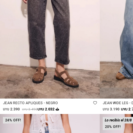
Talle
Talle
JEAN RECTO APLIQUES - NEGRO
JEAN WIDE LEG - 
2.390
3.190
2.032
2.
3.490
UYU
UYU
UYU
UYU
UYU
24
Lo recibís el 28/8
20