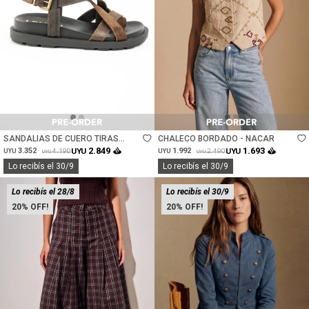
Talle
Talle
SANDALIAS DE CUERO TIRAS
CHALECO BORDADO - NACAR
CRUZADAS - CHOCOLATE
2.849
1.693
3.352
UYU
1.992
UYU
4.190
2.490
UYU
UYU
UYU
UYU
Lo recibís el 30/9
Lo recibís el 30/9
Lo recibís el 28/8
Lo recibís el 30/9
20
20