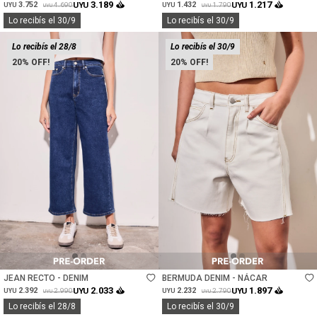
CHOCOLATE
3.189
1.217
3.752
UYU
1.432
UYU
4.690
1.790
UYU
UYU
UYU
UYU
Lo recibís el 30/9
Lo recibís el 30/9
Lo recibís el 28/8
Lo recibís el 30/9
20
20
Talle
Talle
JEAN RECTO - DENIM
BERMUDA DENIM - NÁCAR
2.033
1.897
2.392
UYU
2.232
UYU
2.990
2.790
UYU
UYU
UYU
UYU
Lo recibís el 28/8
Lo recibís el 30/9