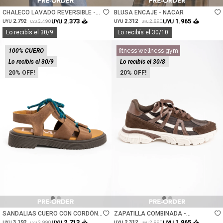
CHALECO LAVADO REVERSIBLE -
BLUSA ENCAJE - NACAR
MARINO
2.373
1.965
2.792
UYU
2.312
UYU
3.490
2.890
UYU
UYU
UYU
UYU
Lo recibís el 30/9
Lo recibís el 30/10
100% CUERO
fitness wellness gym
Lo recibís el 30/9
Lo recibís el 30/8
20
20
Talle
Talle
SANDALIAS CUERO CON CORDÓN -
ZAPATILLA COMBINADA -
CHOCOLATE
CHOCOLATE
2.713
1.965
3.192
UYU
2.312
UYU
3.990
2.890
UYU
UYU
UYU
UYU