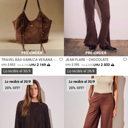
Talle
Talle
TRAVEL BAG GAMUZA VEGANA -
JEAN FLARE - CHOCOLATE
CHOCOLATE
2.169
2.033
2.552
UYU
2.392
UYU
3.190
2.990
UYU
UYU
UYU
UYU
Lo recibís el 30/9
Lo recibís el 28/8
Lo recibís el 30/9
Lo recibís el 30/9
20
20