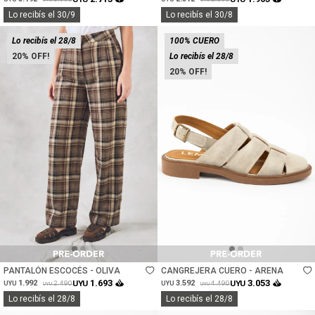
Lo recibís el 30/9
Lo recibís el 30/8
Lo recibís el 28/8
100% CUERO
20
Lo recibís el 28/8
20
Talle
Talle
PANTALÓN ESCOCÉS - OLIVA
CANGREJERA CUERO - ARENA
1.693
3.053
1.992
UYU
3.592
UYU
2.490
4.490
UYU
UYU
UYU
UYU
Lo recibís el 28/8
Lo recibís el 28/8