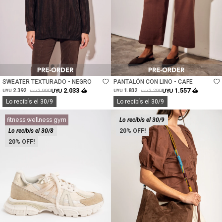
Talle
Talle
SWEATER TEXTURADO - NEGRO
PANTALÓN CON LINO - CAFE
2.033
1.557
2.392
UYU
1.832
UYU
2.990
2.290
UYU
UYU
UYU
UYU
Lo recibís el 30/9
Lo recibís el 30/9
fitness wellness gym
Lo recibís el 30/9
Lo recibís el 30/8
20
20