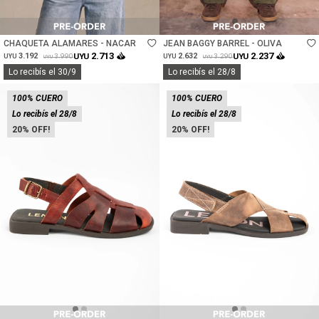
Talle
Talle
CHAQUETA ALAMARES - NACAR
JEAN BAGGY BARREL - OLIVA
2.713
2.237
3.192
UYU
2.632
UYU
3.990
3.290
UYU
UYU
UYU
UYU
Lo recibís el 30/9
Lo recibís el 28/8
100% CUERO
100% CUERO
Lo recibís el 28/8
Lo recibís el 28/8
20
20
Talle
Talle