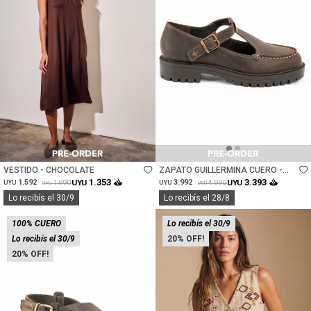
Talle
Talle
VESTIDO - CHOCOLATE
ZAPATO GUILLERMINA CUERO -
CHOCOLATE
1.353
3.393
1.592
UYU
3.992
UYU
1.990
4.990
UYU
UYU
UYU
UYU
Lo recibís el 30/9
Lo recibís el 28/8
100% CUERO
Lo recibís el 30/9
Lo recibís el 30/9
20
20