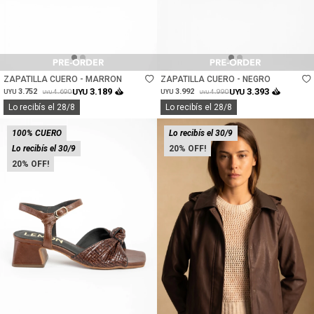
Talle
Talle
ZAPATILLA CUERO - MARRON
ZAPATILLA CUERO - NEGRO
3.189
3.393
3.752
UYU
3.992
UYU
4.690
4.990
UYU
UYU
UYU
UYU
Lo recibís el 28/8
Lo recibís el 28/8
100% CUERO
Lo recibís el 30/9
Lo recibís el 30/9
20
20