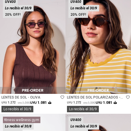
UV400
UV400
Lo recibís el 30/9
Lo recibís el 30/9
20
20
Talle
Talle
LENTES DE SOL - OLIVA
LENTES DE SOL POLARIZADOS -
MARRON
1.081
1.081
1.272
UYU
1.272
UYU
1.590
1.590
UYU
UYU
UYU
UYU
Lo recibís el 30/9
Lo recibís el 30/9
fitness wellness gym
UV400
Lo recibís el 30/8
Lo recibís el 30/9