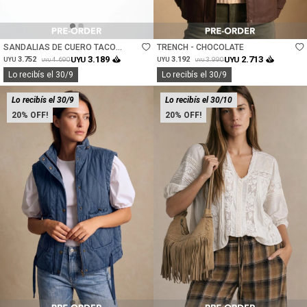
Talle
Talle
SANDALIAS DE CUERO TACO
TRENCH - CHOCOLATE
CUADRADO - CHOCOLATE
3.189
2.713
3.752
UYU
3.192
UYU
4.690
3.990
UYU
UYU
UYU
UYU
Lo recibís el 30/9
Lo recibís el 30/9
Lo recibís el 30/9
Lo recibís el 30/10
20
20
Talle
Talle