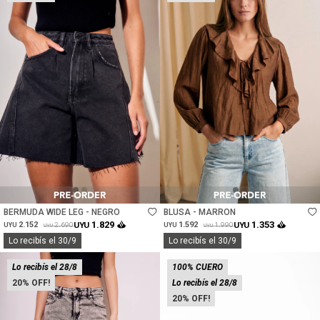
Talle
Talle
BERMUDA WIDE LEG - NEGRO
BLUSA - MARRON
1.829
1.353
2.152
UYU
1.592
UYU
2.690
1.990
UYU
UYU
UYU
UYU
Lo recibís el 30/9
Lo recibís el 30/9
Lo recibís el 28/8
100% CUERO
20
Lo recibís el 28/8
20