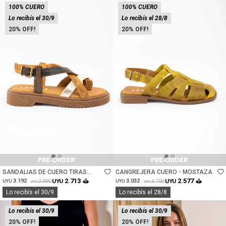
100% CUERO
100% CUERO
Lo recibís el 30/9
Lo recibís el 28/8
20
20
Talle
Talle
SANDALIAS DE CUERO TIRAS
CANGREJERA CUERO - MOSTAZA
CRUZADAS - MULTI
2.713
2.577
3.192
UYU
3.032
UYU
3.990
3.790
UYU
UYU
UYU
UYU
Lo recibís el 30/9
Lo recibís el 28/8
Lo recibís el 30/9
Lo recibís el 30/9
20
20