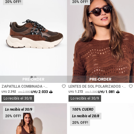
20
20
Talle
Talle
ZAPATILLA COMBINADA -
LENTES DE SOL POLARIZADOS -
CHOCOLATE
MARRON
2.033
1.081
2.392
UYU
1.272
UYU
2.990
1.590
UYU
UYU
UYU
UYU
Lo recibís el 30/8
Lo recibís el 30/9
Lo recibís el 30/9
100% CUERO
20
Lo recibís el 28/8
20