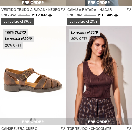
VESTIDO TEJIDO A RAYAS - NEGRO
CAMISA RAYADA - NACAR
2.033
1.489
2.392
UYU
1.752
UYU
2.990
2.190
UYU
UYU
UYU
UYU
Lo recibís el 30/9
Lo recibís el 28/8
100% CUERO
Lo recibís el 30/9
Lo recibís el 30/9
20
20
Talle
Talle
CANGREJERA CUERO -
TOP TEJIDO - CHOCOLATE