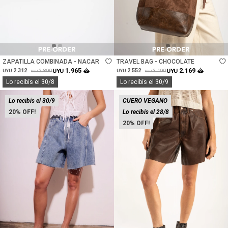
Talle
Talle
ZAPATILLA COMBINADA - NACAR
TRAVEL BAG - CHOCOLATE
1.965
2.169
2.312
UYU
2.552
UYU
2.890
3.190
UYU
UYU
UYU
UYU
Lo recibís el 30/8
Lo recibís el 30/9
Lo recibís el 30/9
CUERO VEGANO
20
Lo recibís el 28/8
20