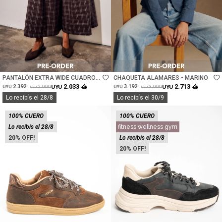
Talle
Talle
PANTALÓN EXTRA WIDE CUADROS
CHAQUETA ALAMARES - MARINO
- MARINO
2.033
2.713
2.392
UYU
3.192
UYU
2.990
3.990
UYU
UYU
UYU
UYU
Lo recibís el 28/8
Lo recibís el 30/9
100% CUERO
100% CUERO
Lo recibís el 28/8
fitness wellness gym
20
Lo recibís el 28/8
20