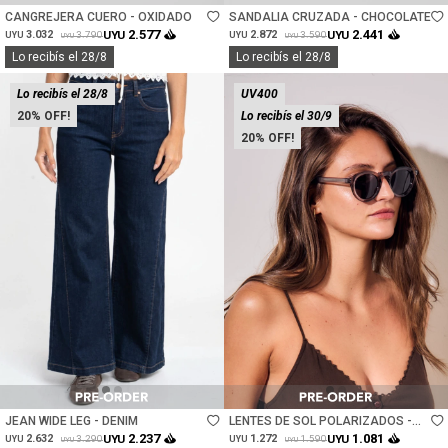
CANGREJERA CUERO - OXIDADO
SANDALIA CRUZADA - CHOCOLATE
2.577
2.441
3.032
UYU
2.872
UYU
3.790
3.590
UYU
UYU
UYU
UYU
Lo recibís el 28/8
Lo recibís el 28/8
Lo recibís el 28/8
UV400
20
Lo recibís el 30/9
20
Talle
Talle
JEAN WIDE LEG - DENIM
LENTES DE SOL POLARIZADOS -
GRIS
2.237
1.081
2.632
UYU
1.272
UYU
3.290
1.590
UYU
UYU
UYU
UYU