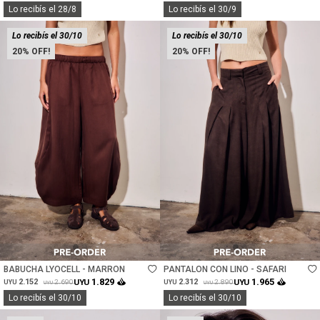
Lo recibís el 28/8
Lo recibís el 30/9
Lo recibís el 30/10
Lo recibís el 30/10
20
20
Talle
Talle
BABUCHA LYOCELL - MARRON
PANTALON CON LINO - SAFARI
1.829
1.965
2.152
UYU
2.312
UYU
2.690
2.890
UYU
UYU
UYU
UYU
Lo recibís el 30/10
Lo recibís el 30/10