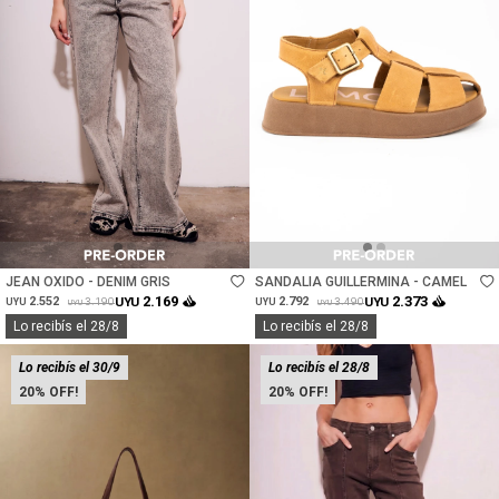
Talle
Talle
JEAN OXIDO - DENIM GRIS
SANDALIA GUILLERMINA - CAMEL
2.169
2.373
2.552
UYU
2.792
UYU
3.190
3.490
UYU
UYU
UYU
UYU
Lo recibís el 28/8
Lo recibís el 28/8
Lo recibís el 30/9
Lo recibís el 28/8
20
20