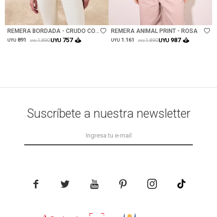
Talle
Talle
REMERA BORDADA - CRUDO CON
REMERA ANIMAL PRINT - ROSA
CRUDO
757
987
891
UYU
1.161
UYU
1.890
1.890
UYU
UYU
UYU
UYU
Suscríbete a nuestra newsletter




