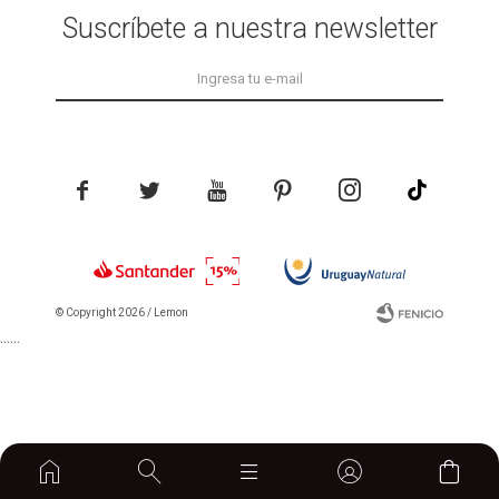
Suscríbete a nuestra newsletter





© Copyright 2026 / Lemon
```
```
home
Fenicio
