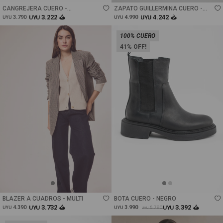
CANGREJERA CUERO -
ZAPATO GUILLERMINA CUERO -
CHOCOLATE
CAMEL
3.222
4.242
3.790
UYU
4.990
UYU
UYU
UYU
100% CUERO
41
Talle
Talle
BLAZER A CUADROS - MULTI
BOTA CUERO - NEGRO
3.732
3.392
4.390
UYU
3.990
UYU
6.790
UYU
UYU
UYU