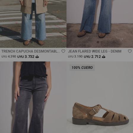
Talle
Talle
TRENCH CAPUCHA DESMONTABLE
JEAN FLARED WIDE LEG - DENIM
- CAMEL
3.732
2.712
4.390
UYU
3.190
UYU
UYU
UYU
100% CUERO