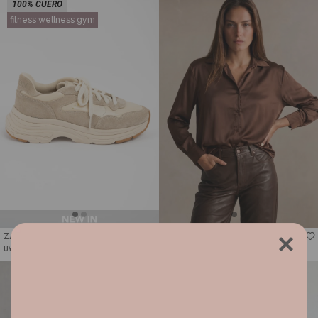
100% CUERO
fitness wellness gym
Talle
Talle
ZAPATILLA COMBINADA - NÁCAR
CAMISA SATEN - CHOCOLATE
4.242
1.692
4.990
UYU
1.990
UYU
UYU
UYU