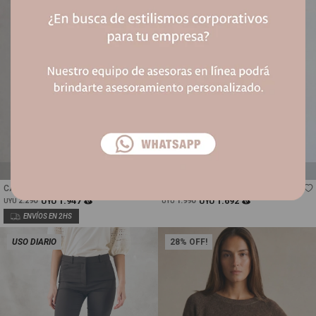
Talle
Talle
CAMISA RAYADA CON LINO - OLIVA
BLUSA GINGHAM - NEGRO
1.947
1.692
2.290
UYU
1.990
UYU
UYU
UYU
USO DIARIO
28