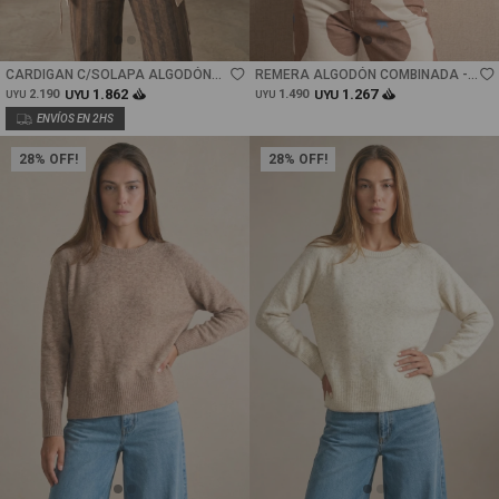
Talle
Talle
CARDIGAN C/SOLAPA ALGODÓN
REMERA ALGODÓN COMBINADA -
ELASTANO - BEIGE MELANGE
CRUDO
1.862
1.267
2.190
UYU
1.490
UYU
UYU
UYU
28
28
Talle
Talle