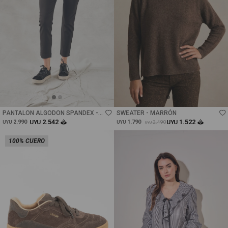
Talle
Talle
PANTALON ALGODON SPANDEX -
SWEATER - MARRÓN
NEGRO
2.542
1.522
2.990
UYU
1.790
UYU
2.490
UYU
UYU
UYU
100% CUERO