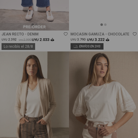
Talle
Talle
JEAN RECTO - DENIM
MOCASIN GAMUZA - CHOCOLATE
2.033
3.222
2.392
UYU
3.790
UYU
2.990
UYU
UYU
UYU
Lo recibís el 28/8