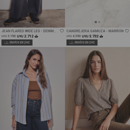
Talle
Talle
JEAN FLARED WIDE LEG - DENIM
CANGREJERA GAMUZA - MARRÓN
GRIS
2.712
3.732
3.190
UYU
4.390
UYU
UYU
UYU