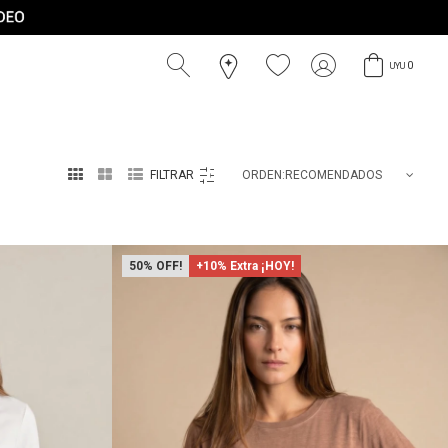
0
UYU



RECOMENDADOS
50
+10% Extra ¡HOY!