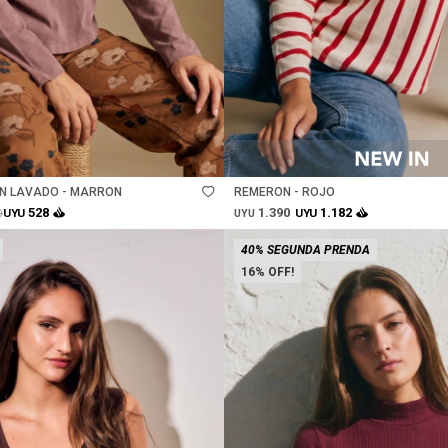
Talle
N LAVADO - MARRON
REMERON - ROJO
1.390
528
1.182
0
UYU
UYU
UYU
40% SEGUNDA PRENDA
16