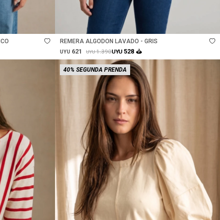
Talle
NCO
REMERA ALGODON LAVADO - GRIS
621
528
1.390
UYU
UYU
UYU
40% SEGUNDA PRENDA