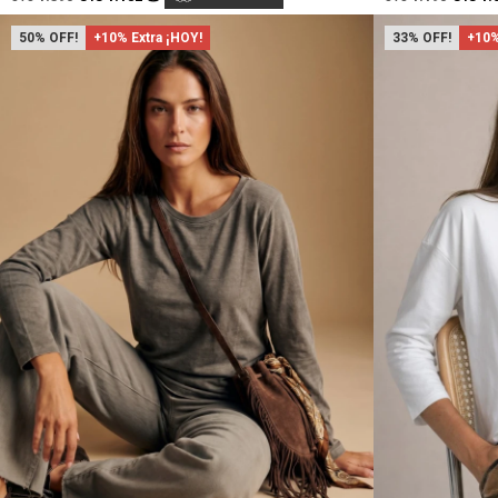
50
+10% Extra ¡HOY!
33
+10%