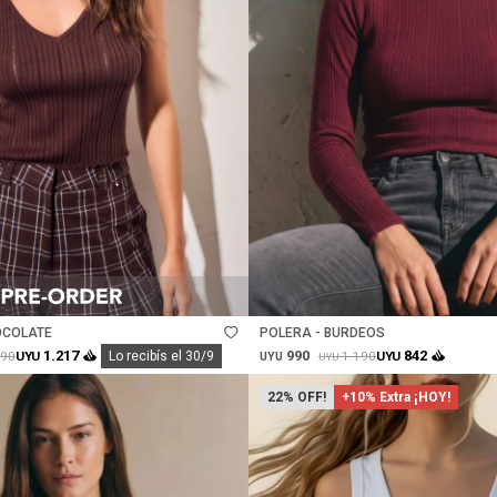
Talle
OCOLATE
POLERA - BURDEOS
990
1.217
842
790
1.190
UYU
Lo recibís el 30/9
UYU
UYU
UYU
22
+10% Extra ¡HOY!