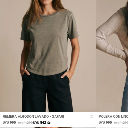
Talle
Talle
REMERA ALGODON LAVADO - SAFARI
POLERA CON LINO
990
990
842
1.290
1.29
UYU
UYU
UYU
UYU
UYU