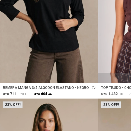
Talle
Talle
REMERA MANGA 3/4 ALGODÓN ELASTANO - NEGRO
TOP TEJIDO - CH
711
1.432
604
1.090
1.
UYU
UYU
UYU
UYU
UYU
23
23