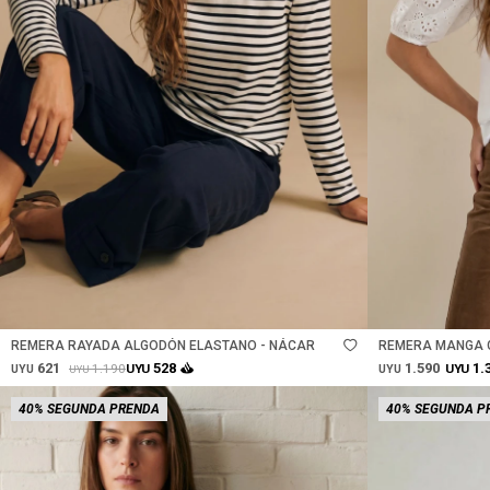
Talle
Talle
REMERA RAYADA ALGODÓN ELASTANO - NÁCAR
REMERA MANGA G
621
1.590
528
1.
1.190
UYU
UYU
UYU
UYU
UYU
40% SEGUNDA PRENDA
40% SEGUNDA P