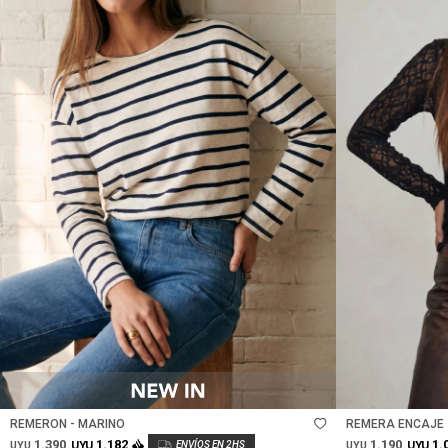
Talle
Talle
REMERON - MARINO
REMERA ENCAJE 
1.390
1.190
1.182
1.
UYU
UYU
UYU
UYU