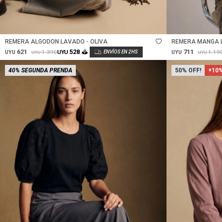
Talle
Talle
REMERA ALGODON LAVADO - OLIVA
REMERA MANGA 
NACAR
621
711
528
1.390
1.19
UYU
UYU
UYU
UYU
UYU
40% SEGUNDA PRENDA
50
+10%