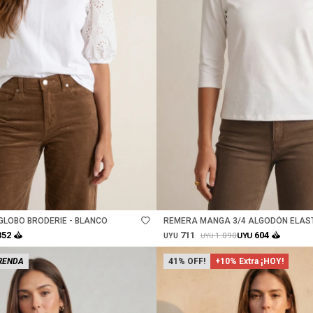
Talle
LOBO BRODERIE - BLANCO
REMERA MANGA 3/4 ALGODÓN ELAS
711
352
604
1.090
UYU
UYU
UYU
RENDA
41
+10% Extra ¡HOY!