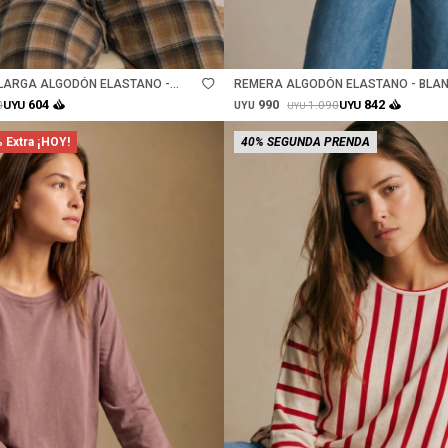
Talle
LARGA ALGODÓN ELASTANO -
REMERA ALGODÓN ELASTANO - BLA
990
604
842
0
1.090
UYU
UYU
UYU
UYU
 Extra ¡HOY!
40% SEGUNDA PRENDA