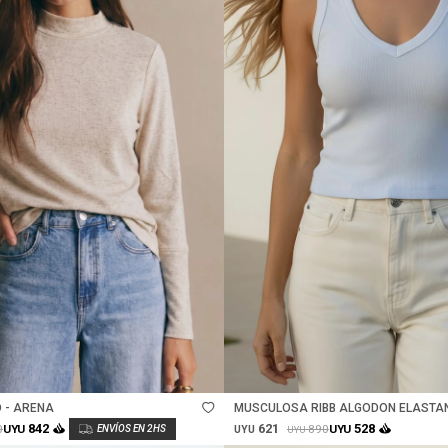
Talle
 - ARENA
MUSCULOSA RIBB ALGODON ELASTAN
621
842
528
0
890
UYU
UYU
UYU
UYU