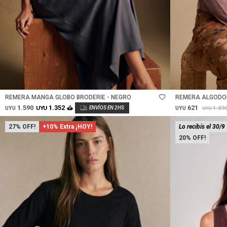
Talle
Talle
REMERA MANGA GLOBO BRODERIE - NEGRO
REMERA ALGODO
1.590
621
1.352
1.39
UYU
UYU
UYU
UYU
27
+10% Extra ¡HOY!
Lo recibís el 30/9
20