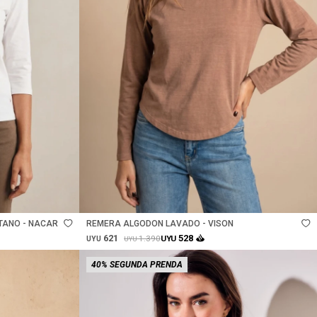
Talle
TANO - NACAR
REMERA ALGODON LAVADO - VISON
621
528
1.390
UYU
UYU
UYU
40% SEGUNDA PRENDA