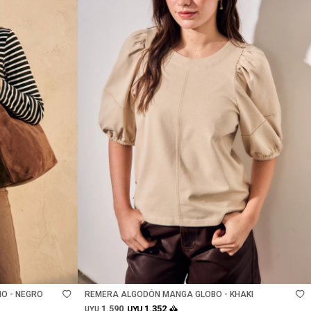
Talle
O - NEGRO
REMERA ALGODÓN MANGA GLOBO - KHAKI
1.590
1.352
UYU
UYU