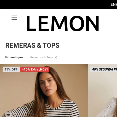

REMERAS & TOPS
Filtrando por:
Remeras & Tops
41
+10% Extra ¡HOY!
40% SEGUNDA P