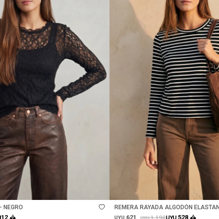
Talle
- NEGRO
REMERA RAYADA ALGODÓN ELASTAN
621
012
528
1.190
UYU
UYU
UYU