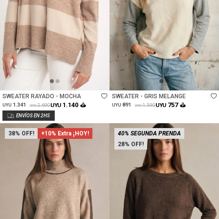
Talle
Talle
SWEATER RAYADO - MOCHA
SWEATER - GRIS MELANGE
1.140
757
1.341
UYU
891
UYU
2.690
1.590
UYU
UYU
UYU
UYU
38
+10% Extra ¡HOY!
40% SEGUNDA PRENDA
28