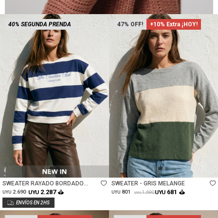
40% SEGUNDA PRENDA
47
+10% Extra ¡HOY!
Talle
Talle
SWEATER RAYADO BORDADO
SWEATER - GRIS MELANGE
ALGODON - AZUL
2.287
681
2.690
UYU
801
UYU
1.690
UYU
UYU
UYU