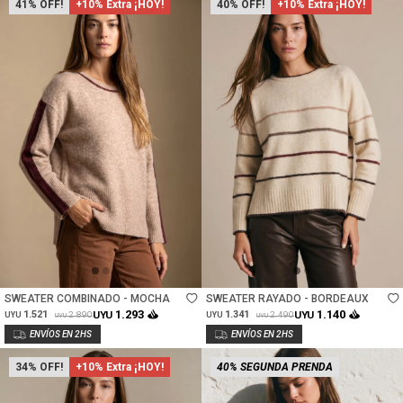
41
+10% Extra ¡HOY!
40
+10% Extra ¡HOY!
Talle
Talle
SWEATER COMBINADO - MOCHA
SWEATER RAYADO - BORDEAUX
1.293
1.140
1.521
UYU
1.341
UYU
2.890
2.490
UYU
UYU
UYU
UYU
34
+10% Extra ¡HOY!
40% SEGUNDA PRENDA