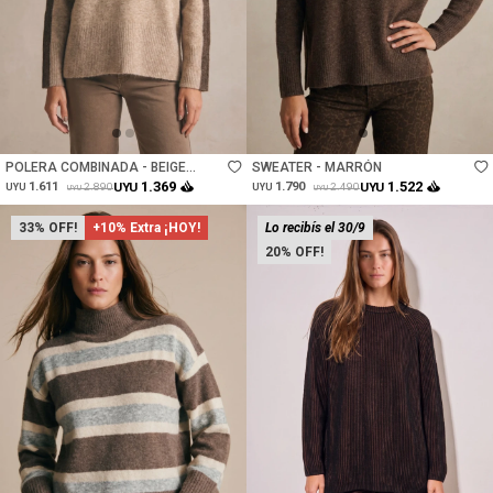
Talle
Talle
POLERA COMBINADA - BEIGE
SWEATER - MARRÓN
MELANGE
1.369
1.522
1.611
UYU
1.790
UYU
2.890
2.490
UYU
UYU
UYU
UYU
33
+10% Extra ¡HOY!
Lo recibís el 30/9
20