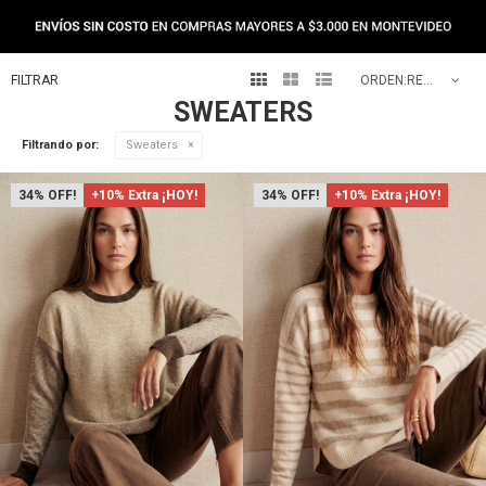
NEW IN



RECOMENDADOS
SWEATERS
Filtrando por:
Sweaters
34
+10% Extra ¡HOY!
34
+10% Extra ¡HOY!