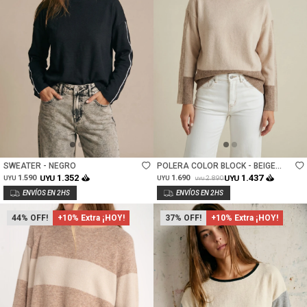
Talle
Talle
SWEATER - NEGRO
POLERA COLOR BLOCK - BEIGE
MELANGE
1.352
1.437
1.590
UYU
1.690
UYU
2.890
UYU
UYU
UYU
44
+10% Extra ¡HOY!
37
+10% Extra ¡HOY!