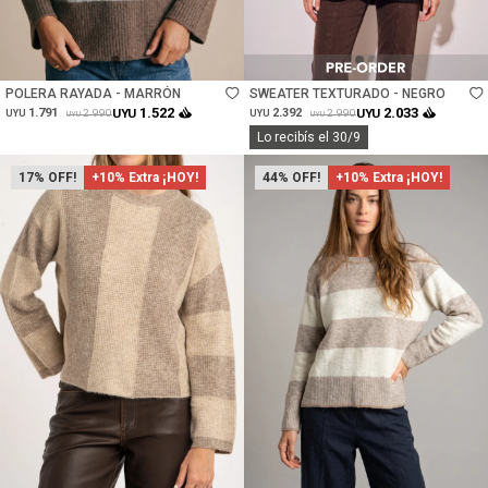
Talle
Talle
POLERA RAYADA - MARRÓN
SWEATER TEXTURADO - NEGRO
1.522
2.033
1.791
UYU
2.392
UYU
2.990
2.990
UYU
UYU
UYU
UYU
Lo recibís el 30/9
17
+10% Extra ¡HOY!
44
+10% Extra ¡HOY!