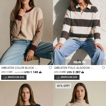
Talle
Talle
SWEATER COLOR BLOCK -
SWEATER POLO ALGODON -
BORDEAUX
MARRON
1.140
2.287
1.341
UYU
2.690
UYU
2.290
UYU
UYU
UYU
41