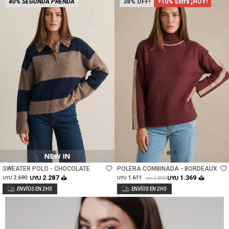
40% SEGUNDA PRENDA
38
+10% Extra ¡HOY!
Talle
Talle
SWEATER POLO - CHOCOLATE
POLERA COMBINADA - BORDEAUX
2.287
1.369
2.690
UYU
1.611
UYU
2.890
UYU
UYU
UYU