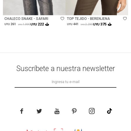
Talle
Talle
CHALECO SNAKE - SAFARI
TOP TEJIDO - BERENJENA
222
375
261
UYU
441
UYU
1.990
2.290
UYU
UYU
UYU
UYU
Suscríbete a nuestra newsletter




