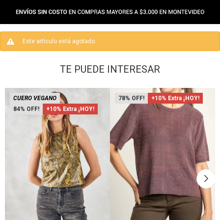
Este artículo está agotado.
TE PUEDE INTERESAR
CUERO VEGANO
78
+10% Extra ¡HOY!
84
+10% Extra ¡HOY!