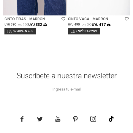
Talle
Talle
CINTO TIRAS - MARRON
CINTO VACA - MARRON
332
417
390
UYU
490
UYU
790
690
UYU
UYU
UYU
UYU
Suscríbete a nuestra newsletter




