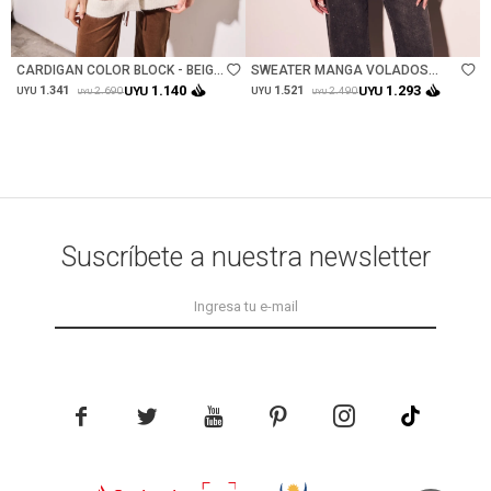
Talle
Talle
CARDIGAN COLOR BLOCK - BEIGE
SWEATER MANGA VOLADOS
MELANGE
LUREX - PETROLEO
1.140
1.293
1.341
UYU
1.521
UYU
2.690
2.490
UYU
UYU
UYU
UYU
Suscríbete a nuestra newsletter




