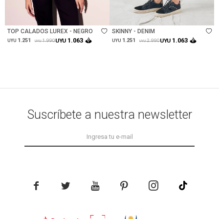
Talle
Talle
TOP CALADOS LUREX - NEGRO
SKINNY - DENIM
1.063
1.063
1.251
UYU
1.251
UYU
1.990
2.990
UYU
UYU
UYU
UYU
Suscríbete a nuestra newsletter




