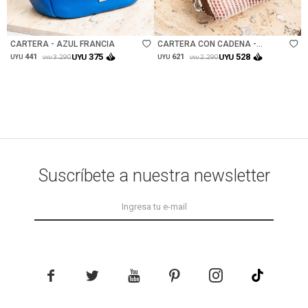
Talle
Talle
CARTERA - AZUL FRANCIA
CARTERA CON CADENA -
TERRACOTA
375
528
441
UYU
621
UYU
3.290
2.290
UYU
UYU
UYU
UYU
Suscríbete a nuestra newsletter




