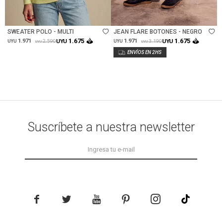
Talle
Talle
SWEATER POLO - MULTI
JEAN FLARE BOTONES - NEGRO
1.675
1.675
1.971
UYU
1.971
UYU
2.590
3.190
UYU
UYU
UYU
UYU
Suscríbete a nuestra newsletter




