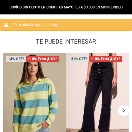
Este artículo está agotado.
TE PUEDE INTERESAR
14
+10% Extra ¡HOY!
31
+10% Extra ¡HOY!