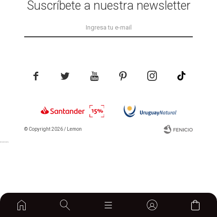
Suscríbete a nuestra newsletter





© Copyright 2026 / Lemon
```
```
Fenicio
home
