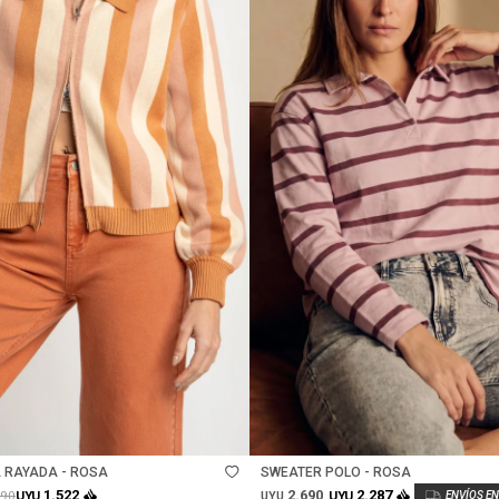
Talle
 RAYADA - ROSA
SWEATER POLO - ROSA
2.690
1.522
2.287
990
UYU
UYU
UYU