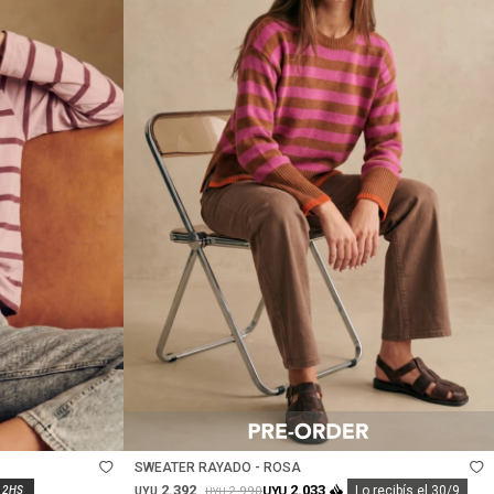
Talle
SWEATER RAYADO - ROSA
2.392
2.033
2.990
UYU
Lo recibís el 30/9
UYU
UYU