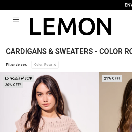

CARDIGANS & SWEATERS - COLOR R
Filtrando por:
Color:
Rosa
Lo recibís el 30/9
21
20