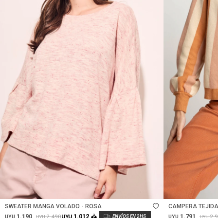
Talle
Talle
SWEATER MANGA VOLADO - ROSA
CAMPERA TEJIDA
1.190
1.791
1.012
2.490
2.
UYU
UYU
UYU
UYU
UYU