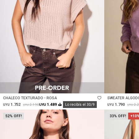
Talle
Talle
CHALECO TEXTURADO - ROSA
SWEATER ALGODÓ
1.752
1.790
1.489
2.190
2.
UYU
Lo recibís el 30/9
UYU
UYU
UYU
UYU
52
33
+10%