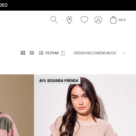
0
UYU



RECOMENDADOS
40% SEGUNDA PRENDA