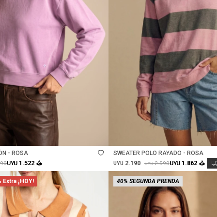
Talle
N - ROSA
SWEATER POLO RAYADO - ROSA
2.190
1.522
1.862
290
2.590
UYU
UYU
UYU
UYU
 Extra ¡HOY!
40% SEGUNDA PRENDA