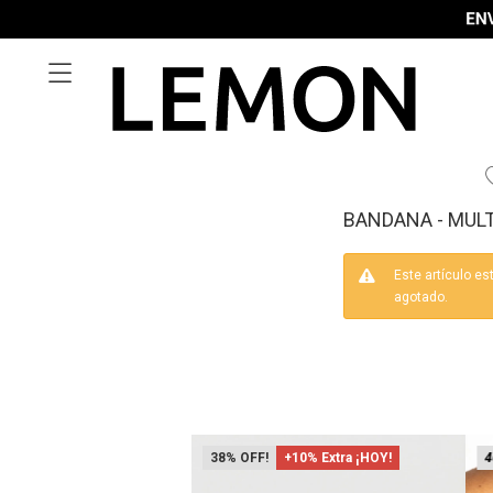

BANDANA - MULT
Este artículo es
agotado.
38
+10% Extra ¡HOY!
4