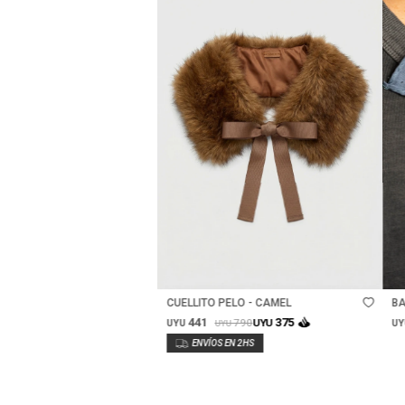
Talle
CUELLITO PELO - CAMEL
BA
441
375
790
UYU
UYU
UY
UYU