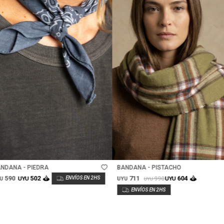
Talle
Talle
NDANA - PIEDRA
BANDANA - PISTACHO
590
711
502
604
990
UYU
UYU
U
UYU
UYU