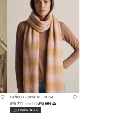
Talle
PAÑUELO RAYADO - ROSA
711
604
990
UYU
UYU
UYU