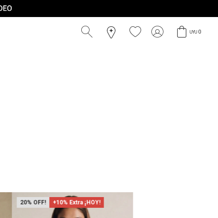
0
UYU
20
+10% Extra ¡HOY!