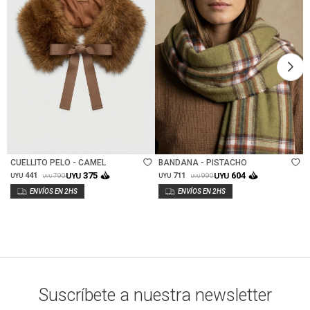
Talle
Talle
CUELLITO PELO - CAMEL
BANDANA - PISTACHO
375
604
441
UYU
711
UYU
790
990
UYU
UYU
UYU
UYU
Suscríbete a nuestra newsletter