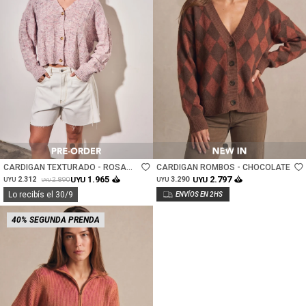
Talle
Talle
CARDIGAN TEXTURADO - ROSA
CARDIGAN ROMBOS - CHOCOLATE
VIEJO
1.965
2.797
2.312
UYU
3.290
UYU
2.890
UYU
UYU
UYU
Lo recibís el 30/9
40% SEGUNDA PRENDA