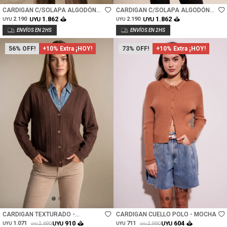
CARDIGAN C/SOLAPA ALGODÓN
CARDIGAN C/SOLAPA ALGODÓN
ELASTANO - BEIGE MELANGE
ELASTANO - GRIS MELANGE
1.862
1.862
2.190
UYU
2.190
UYU
UYU
UYU
56
+10% Extra ¡HOY!
73
+10% Extra ¡HOY!
Talle
Talle
CARDIGAN TEXTURADO -
CARDIGAN CUELLO POLO - MOCHA
CHOCOLATE
910
604
1.071
UYU
711
UYU
2.690
2.990
UYU
UYU
UYU
UYU