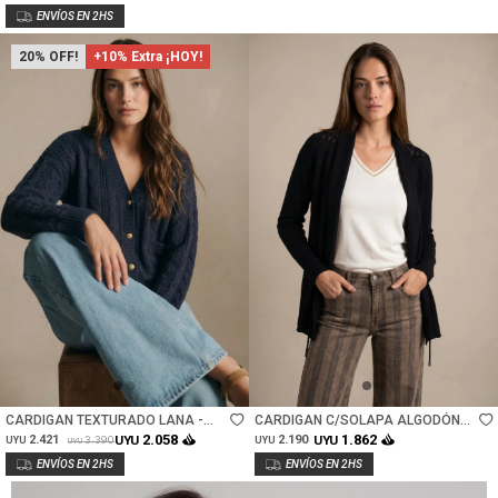
20
+10% Extra ¡HOY!
Talle
Talle
CARDIGAN TEXTURADO LANA -
CARDIGAN C/SOLAPA ALGODÓN
AZUL OSCURO
ELASTANO - NEGRO
2.058
1.862
2.421
UYU
2.190
UYU
3.390
UYU
UYU
UYU