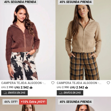
40% SEGUNDA PRENDA
40% SEGUNDA PRENDA
Talle
Talle
CAMPERA TEJIDA ALGODON -
CAMPERA TEJIDA ALGODON -
CHOCOLATE
ARENA
2.542
2.542
2.990
UYU
2.990
UYU
UYU
UYU
46
+10% Extra ¡HOY!
40% SEGUNDA PRENDA