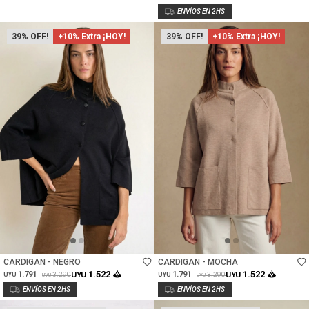
39
+10% Extra ¡HOY!
39
+10% Extra ¡HOY!
Talle
Talle
CARDIGAN - NEGRO
CARDIGAN - MOCHA
1.522
1.522
1.791
UYU
1.791
UYU
3.290
3.290
UYU
UYU
UYU
UYU