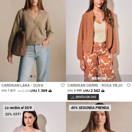
Talle
Talle
CARDIGAN LANA - OLIVA
CARDIGAN CIERRE - ROSA VIEJO
1.369
2.542
1.611
UYU
2.990
UYU
3.290
UYU
UYU
UYU
Lo recibís el 30/9
40% SEGUNDA PRENDA
20