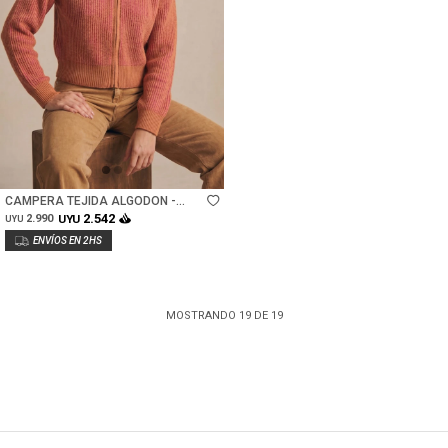
Talle
CAMPERA TEJIDA ALGODON -
ROSA/MOCHA
2.542
2.990
UYU
UYU
MOSTRANDO
19
DE
19