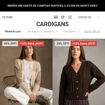
NEW IN



RECOMENDADOS
CARDIGANS
Quitar filtros
Filtrando por:
Cardigans & Sweaters
Cardigans
46
+10% Extra ¡HOY!
20
+10% Extra ¡HOY!