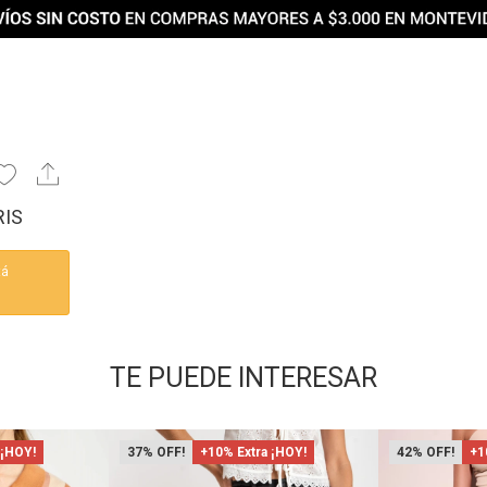
RIS
tá
TE PUEDE INTERESAR
 ¡HOY!
37
+10% Extra ¡HOY!
42
+1