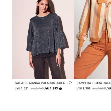
Talle
Talle
SWEATER MANGA VOLADOS LUREX -
CAMPERA TEJIDA RAYA
PETROLEO
1.521
1.791
1.293
2.490
2.990
UYU
UYU
UYU
UYU
UYU
UYU