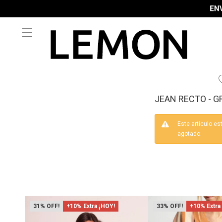

JEAN RECTO - G
Este artículo es
agotado.
31
+10% Extra ¡HOY!
33
+10% Extra