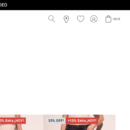
0
UYU
0% Extra ¡HOY!
33
+10% Extra ¡HOY!
14