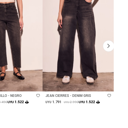
Talle
Ta
ILLO - NEGRO
JEAN CIERRES - DENIM GRIS
SWEAT
1.791
1.
1.522
1.522
3.490
2.990
UYU
UYU
UYU
UYU
UYU