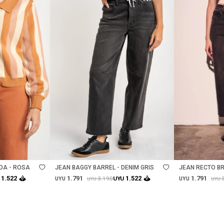
Talle
Talle
DA - ROSA
JEAN BAGGY BARREL - DENIM GRIS
JEAN RECTO BR
1.791
1.791
1.522
1.522
3.190
UYU
UYU
UYU
UYU
UYU