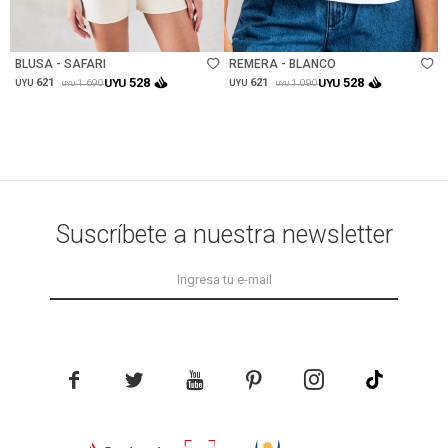
Talle
Talle
BLUSA - SAFARI
REMERA - BLANCO
528
528
621
UYU
621
UYU
1.690
1.090
UYU
UYU
UYU
UYU
Suscríbete a nuestra newsletter




