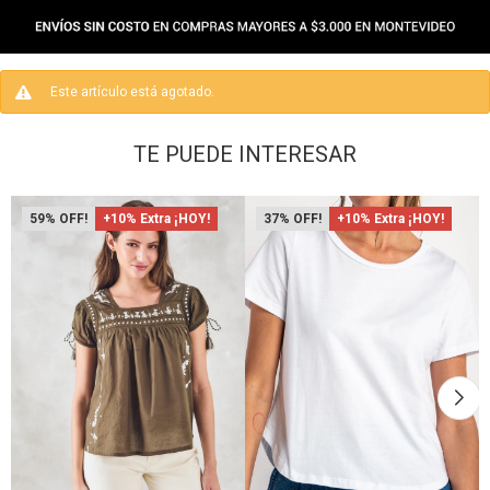
Este artículo está agotado.
TE PUEDE INTERESAR
59
+10% Extra ¡HOY!
37
+10% Extra ¡HOY!