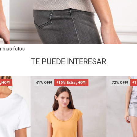
r más fotos
TE PUEDE INTERESAR
 ¡HOY!
41
+10% Extra ¡HOY!
72
+1