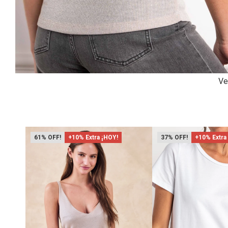
Ve
61
+10% Extra ¡HOY!
37
+10% Extra