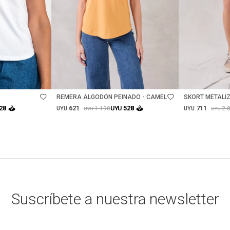
Talle
Talle
REMERA ALGODÓN PEINADO - CAMEL
SKORT METALIZ
621
711
28
528
1.190
2.
UYU
UYU
UYU
UYU
UYU
Suscríbete a nuestra newsletter