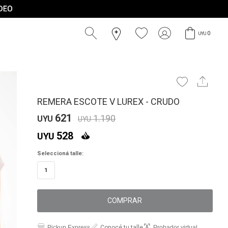
0
UYU
REMERA ESCOTE V LUREX - CRUDO
621
1.190
UYU
UYU
528
UYU
Seleccioná talle:
1
COMPRAR
Pickup Express
Conocé tu talle
Probador virtual