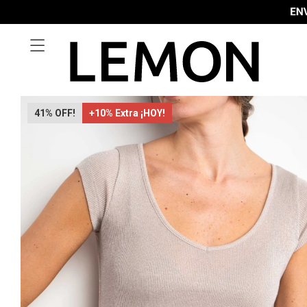

41
+10% Extra ¡HOY!