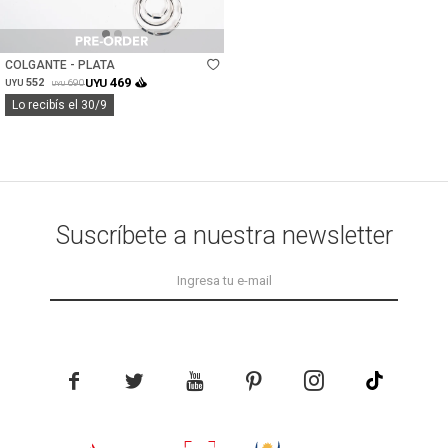
Talle
COLGANTE - PLATA
469
552
UYU
690
UYU
UYU
Lo recibís el 30/9
Suscríbete a nuestra newsletter




