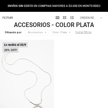



RECOMENDADOS
ACCESORIOS - COLOR PLATA
Quitar filtros
Filtrando por:
Accesorios
Color:
Plata
Lo recibís el 30/9
20