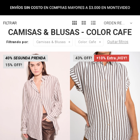



RECOMENDADOS
CAMISAS & BLUSAS - COLOR CAFE
Quitar filtros
Filtrando por:
Camisas & Blusas
Color:
Cafe
40% SEGUNDA PRENDA
43
+10% Extra ¡HOY!
15