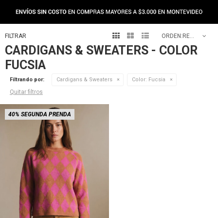
NEW IN



RECOMENDADOS
CARDIGANS & SWEATERS - COLOR
FUCSIA
Filtrando por:
Cardigans & Sweaters
Color:
Fucsia
Quitar filtros
40% SEGUNDA PRENDA