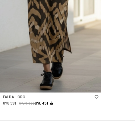
Talle
FALDA - ORO
531
451
1.990
UYU
UYU
UYU