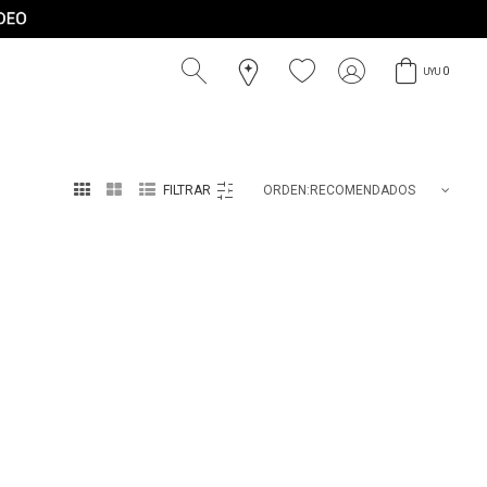
0
UYU



RECOMENDADOS