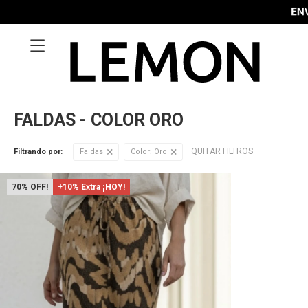

FALDAS - COLOR ORO
QUITAR FILTROS
Filtrando por:
Faldas
Color:
Oro
70
+10% Extra ¡HOY!