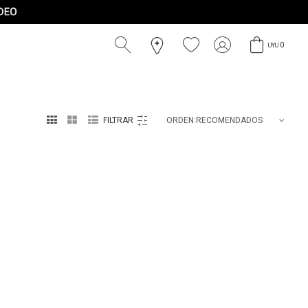
0
UYU



RECOMENDADOS