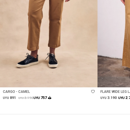
Talle
Talle
CARGO - CAMEL
FLARE WIDE LEG 
891
3.190
757
2.
3.190
UYU
UYU
UYU
UYU
UYU