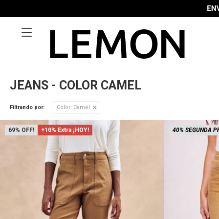

JEANS - COLOR CAMEL
Filtrando por:
Color:
Camel
69
+10% Extra ¡HOY!
40% SEGUNDA P