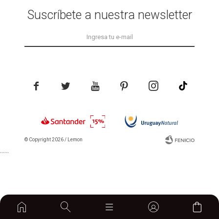
Suscríbete a nuestra newsletter





© Copyright 2026 / Lemon
```
```
home

Fenicio