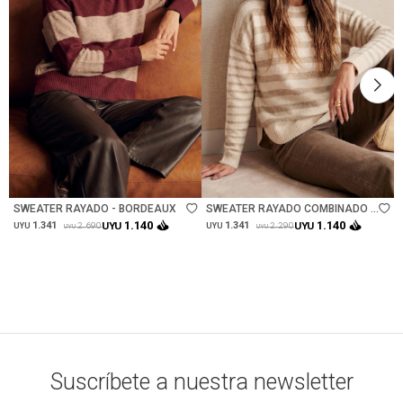
Talle
Talle
SWEATER RAYADO - BORDEAUX
SWEATER RAYADO COMBINADO -
BEIGE MELANGE
1.140
1.140
1.341
UYU
1.341
UYU
2.690
2.290
UYU
UYU
UYU
UYU
Suscríbete a nuestra newsletter