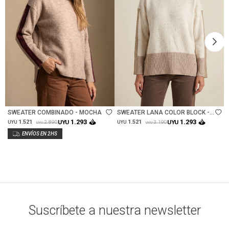
Talle
Talle
SWEATER COMBINADO - MOCHA
SWEATER LANA COLOR BLOCK -
VISON
1.293
1.293
1.521
UYU
1.521
UYU
2.890
3.190
UYU
UYU
UYU
UYU
Suscríbete a nuestra newsletter