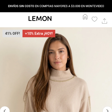
home
41
+10% Extra ¡HOY!