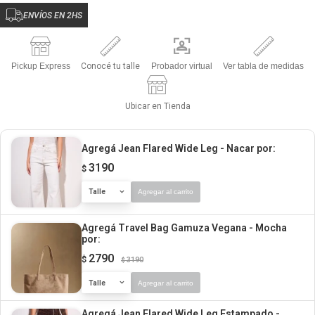
ENVÍOS EN 2HS
Pickup Express
Conocé tu talle
Probador virtual
Ver tabla de medidas
Ubicar en Tienda
Agregá Jean Flared Wide Leg - Nacar
por:
3190
$
Talle
Agregar al carrito
Agregá Travel Bag Gamuza Vegana - Mocha
por:
2790
$
3190
$
Talle
Agregar al carrito
Agregá Jean Flared Wide Leg Estampado -