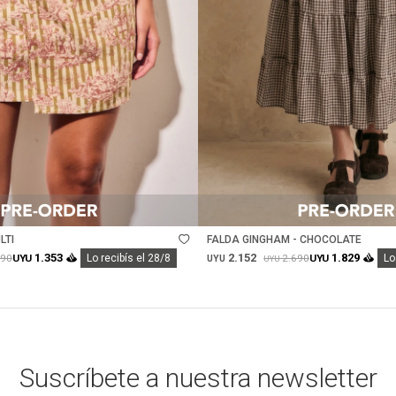
Talle
LTI
FALDA GINGHAM - CHOCOLATE
2.152
1.353
1.829
990
2.690
UYU
Lo recibís el 28/8
UYU
Lo
UYU
UYU
Suscríbete a nuestra newsletter