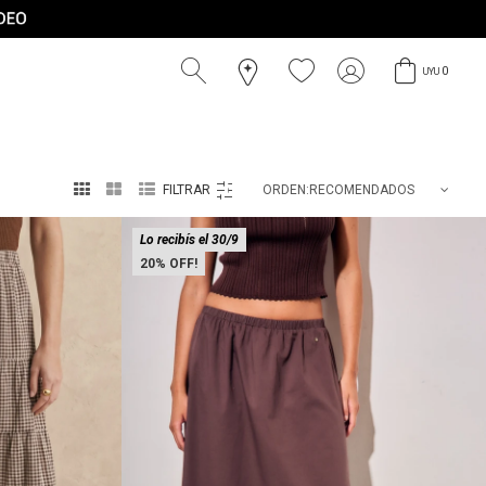
0
UYU



RECOMENDADOS
Lo recibís el 30/9
20