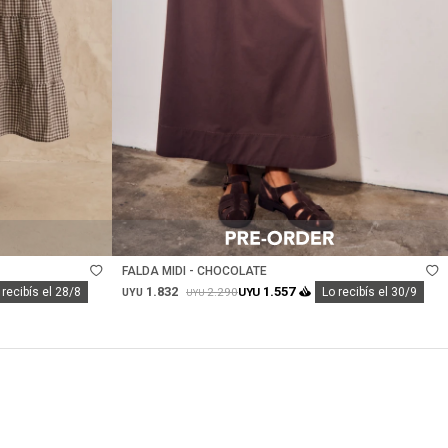
Talle
FALDA MIDI - CHOCOLATE
1.832
1.557
2.290
 recibís el 28/8
UYU
Lo recibís el 30/9
UYU
UYU