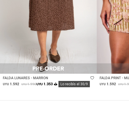
Talle
Talle
FALDA LUNARES - MARRON
FALDA PRINT - MU
1.592
1.592
1.353
1.990
1.
UYU
Lo recibís el 30/9
UYU
UYU
UYU
UYU