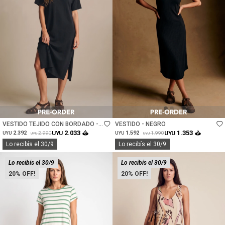
Talle
Talle
VESTIDO TEJIDO CON BORDADO -
VESTIDO - NEGRO
NEGRO
2.033
1.353
2.392
UYU
1.592
UYU
2.990
1.990
UYU
UYU
UYU
UYU
Lo recibís el 30/9
Lo recibís el 30/9
Lo recibís el 30/9
Lo recibís el 30/9
20
20