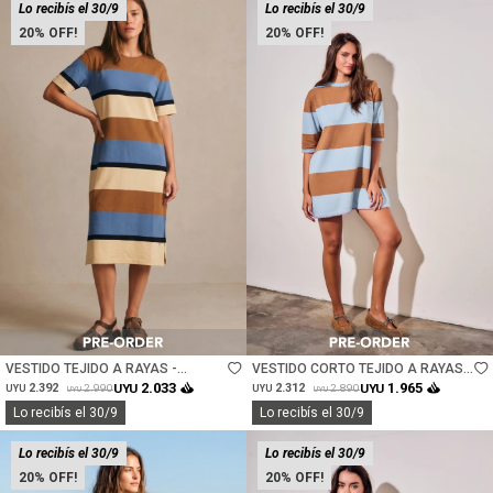
Lo recibís el 30/9
Lo recibís el 30/9
20
20
Talle
Talle
VESTIDO TEJIDO A RAYAS -
VESTIDO CORTO TEJIDO A RAYAS -
CERULEO
JEAN
2.033
1.965
2.392
UYU
2.312
UYU
2.990
2.890
UYU
UYU
UYU
UYU
Lo recibís el 30/9
Lo recibís el 30/9
Lo recibís el 30/9
Lo recibís el 30/9
20
20