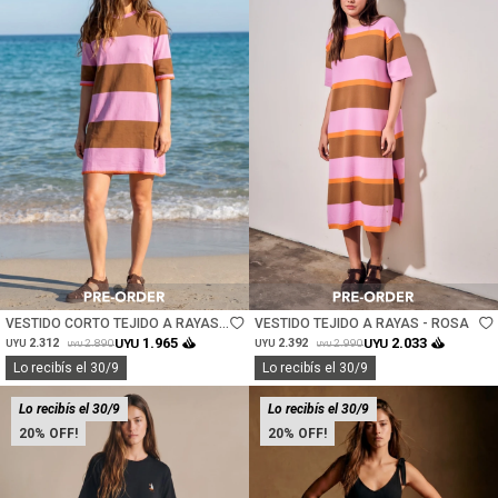
Talle
Talle
VESTIDO CORTO TEJIDO A RAYAS -
VESTIDO TEJIDO A RAYAS - ROSA
ROSA
1.965
2.033
2.312
UYU
2.392
UYU
2.890
2.990
UYU
UYU
UYU
UYU
Lo recibís el 30/9
Lo recibís el 30/9
Lo recibís el 30/9
Lo recibís el 30/9
20
20