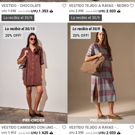
VESTIDO - CHOCOLATE
VESTIDO TEJIDO A RAYAS - NEGRO
1.353
2.033
1.592
UYU
2.392
UYU
1.990
2.990
UYU
UYU
UYU
UYU
Lo recibís el 30/9
Lo recibís el 30/9
Lo recibís el 30/10
Lo recibís el 30/9
20
20
Talle
Talle
VESTIDO CAMISERO CON LINO -
VESTIDO TEJIDO A RAYAS -
MARRON
LAVANDA
1.625
2.033
1.912
UYU
2.392
UYU
2.390
2.990
UYU
UYU
UYU
UYU