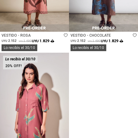
Talle
Talle
VESTIDO - ROSA
VESTIDO - CHOCOLATE
1.829
1.829
2.152
UYU
2.152
UYU
2.690
2.690
UYU
UYU
UYU
UYU
Lo recibís el 30/10
Lo recibís el 30/10
Lo recibís el 30/10
20