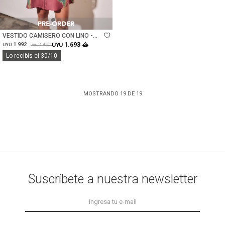
Talle
VESTIDO CAMISERO CON LINO -
PRINT
1.693
1.992
UYU
2.490
UYU
UYU
Lo recibís el 30/10
MOSTRANDO
19
DE
19
Suscríbete a nuestra newsletter