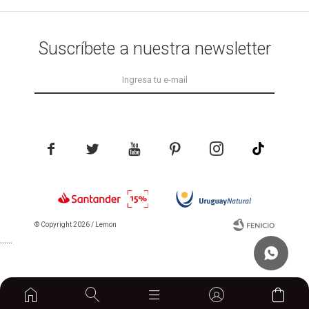
Suscríbete a nuestra newsletter





© Copyright 2026 / Lemon
```
```
home
