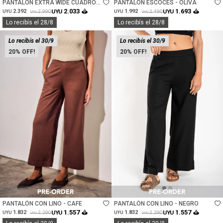
PANTALÓN EXTRA WIDE CUADROS
PANTALÓN ESCOCÉS - OLIVA
- MARINO
2.033
1.693
2.392
UYU
1.992
UYU
2.990
2.490
UYU
UYU
UYU
UYU
Lo recibís el 28/8
Lo recibís el 28/8
Lo recibís el 30/9
Lo recibís el 30/9
20
20
Talle
Talle
PANTALÓN CON LINO - CAFE
PANTALÓN CON LINO - NEGRO
1.557
1.557
1.832
UYU
1.832
UYU
2.290
2.290
UYU
UYU
UYU
UYU