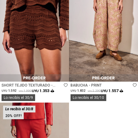
Talle
Talle
SHORT TEJIDO TEXTURADO -
BABUCHA - PRINT
CHOCOLATE
1.353
1.557
1.592
UYU
1.832
UYU
1.990
2.290
UYU
UYU
UYU
UYU
Lo recibís el 30/9
Lo recibís el 30/10
Lo recibís el 30/8
20