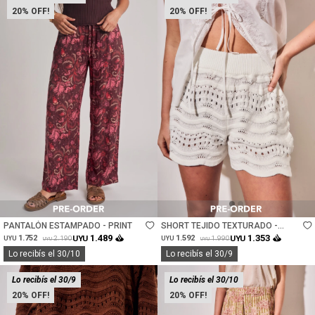
20
20
Talle
Talle
PANTALÓN ESTAMPADO - PRINT
SHORT TEJIDO TEXTURADO -
NACAR
1.489
1.353
1.752
UYU
1.592
UYU
2.190
1.990
UYU
UYU
UYU
UYU
Lo recibís el 30/10
Lo recibís el 30/9
Lo recibís el 30/9
Lo recibís el 30/10
20
20