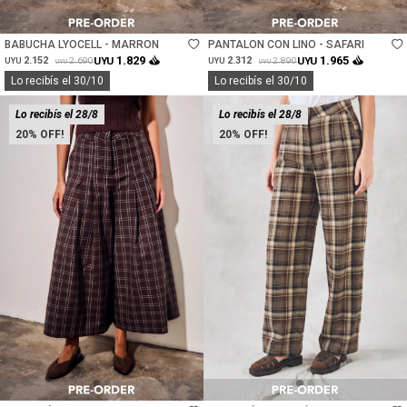
Talle
Talle
BABUCHA LYOCELL - MARRON
PANTALON CON LINO - SAFARI
1.829
1.965
2.152
UYU
2.312
UYU
2.690
2.890
UYU
UYU
UYU
UYU
Lo recibís el 30/10
Lo recibís el 30/10
Lo recibís el 28/8
Lo recibís el 28/8
20
20
Talle
Talle