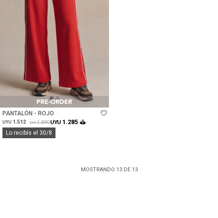
Talle
PANTALÓN - ROJO
1.285
1.512
UYU
1.890
UYU
UYU
Lo recibís el 30/8
MOSTRANDO
13
DE
13