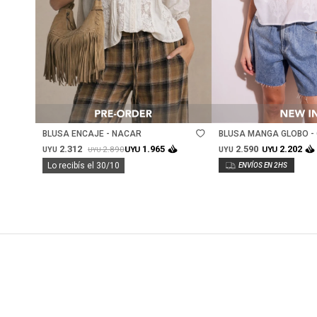
Talle
Talle
BLUSA ENCAJE - NACAR
BLUSA MANGA GLOBO -
2.312
2.590
1.965
2.202
2.890
UYU
UYU
UYU
UYU
UYU
Lo recibís el 30/10