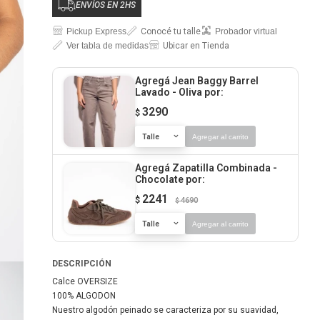
ENVÍOS EN 2HS
Pickup Express
Conocé tu talle
Probador virtual
Ver tabla de medidas
Ubicar en Tienda
Agregá Jean Baggy Barrel
Lavado - Oliva
por:
3290
$
Talle
Agregar al carrito
Agregá Zapatilla Combinada -
Chocolate
por:
2241
$
4690
$
Talle
Agregar al carrito
DESCRIPCIÓN
Calce OVERSIZE
100% ALGODON
Nuestro algodón peinado se caracteriza por su suavidad,