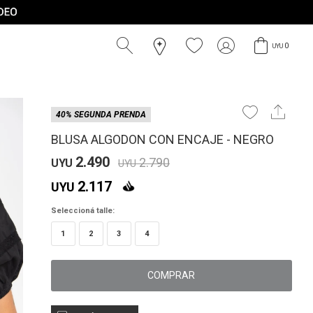
0
UYU
40% SEGUNDA PRENDA
BLUSA ALGODON CON ENCAJE - NEGRO
2.490
2.790
UYU
UYU
2.117
UYU
Seleccioná talle:
1
2
3
4
COMPRAR