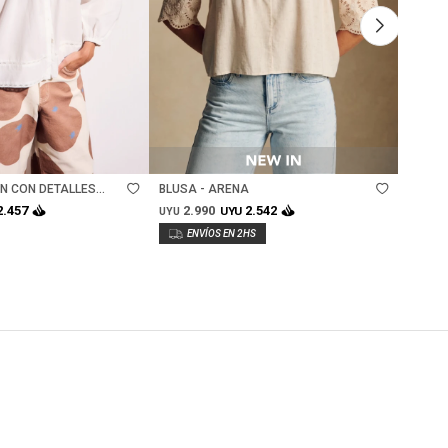
Talle
Ta
N CON DETALLES
BLUSA - ARENA
BLUSA
DO
2.990
2.
2.457
2.542
UYU
UYU
UYU