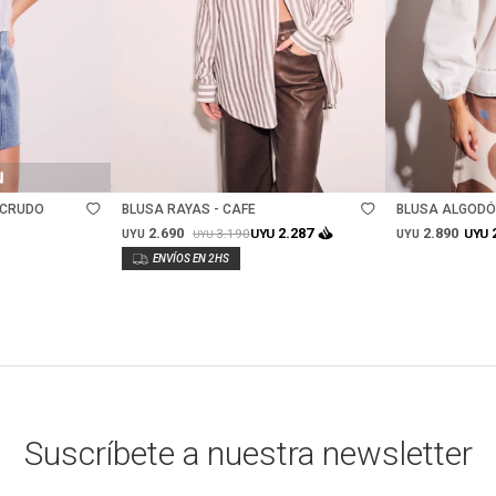
Talle
Talle
 CRUDO
BLUSA RAYAS - CAFE
BLUSA ALGODÓ
ENCAJE - CRU
2.690
2.890
2.287
3.190
UYU
UYU
UYU
UYU
UYU
Suscríbete a nuestra newsletter