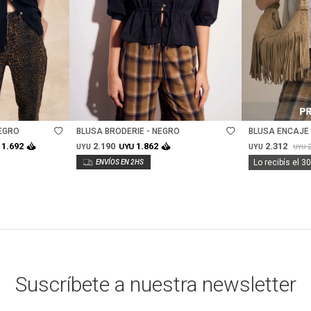
Talle
Talle
EGRO
BLUSA BRODERIE - NEGRO
BLUSA ENCAJE
2.190
2.312
1.692
1.862
UYU
UYU
UYU
UYU
Lo recibís el 3
Suscríbete a nuestra newsletter