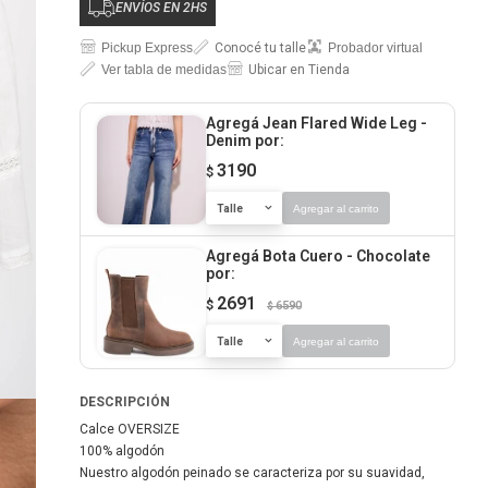
ENVÍOS EN 2HS
Pickup Express
Conocé tu talle
Probador virtual
Ver tabla de medidas
Ubicar en Tienda
Agregá Jean Flared Wide Leg -
Denim
por:
3190
$
Talle
Agregar al carrito
Agregá Bota Cuero - Chocolate
por:
2691
$
6590
$
Talle
Agregar al carrito
DESCRIPCIÓN
Calce OVERSIZE
100% algodón
Nuestro algodón peinado se caracteriza por su suavidad,