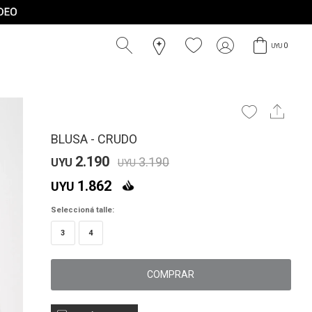
0
UYU
BLUSA - CRUDO
2.190
3.190
UYU
UYU
1.862
UYU
Seleccioná talle:
3
4
COMPRAR