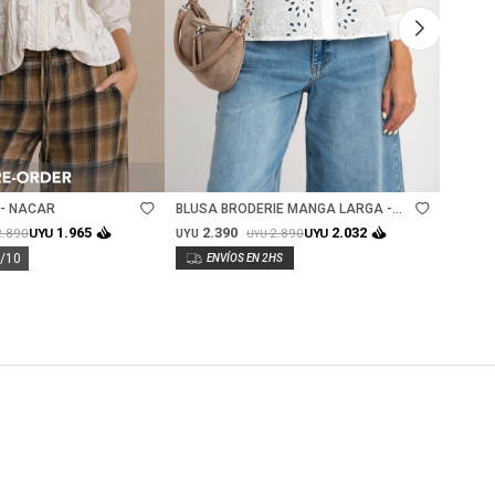
Talle
Ta
 - NACAR
BLUSA BRODERIE MANGA LARGA -
BLUSA
NACAR
2.390
2.
1.965
2.032
2.890
2.890
UYU
UYU
UYU
UYU
UYU
0/10
Lo rec