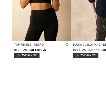
Talle
Talle
TOP FITNESS - NEGRO
BLUSA CUELLO MAO - N
1.990
1.990
1.692
2.490
UYU
UYU
UYU
UYU
UYU