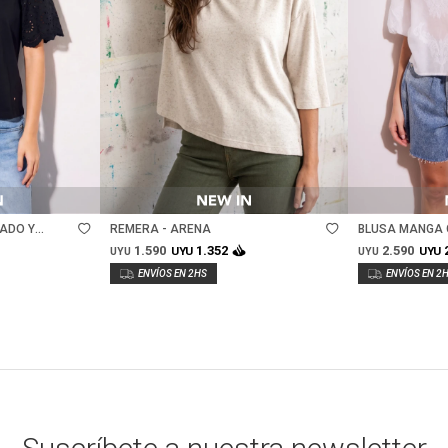
Talle
Talle
ADO Y
REMERA - ARENA
BLUSA MANGA 
1.590
2.590
1.352
UYU
UYU
UYU
UYU