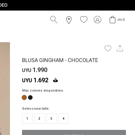
0
UYU
BLUSA GINGHAM - CHOCOLATE
1.990
UYU
1.692
UYU
Más colores disponibles:
Seleccioná talle:
1
2
3
4