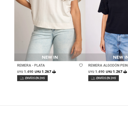
Talle
Talle
REMERA - PLATA
REMERA ALGODÓN PEIN
CALADOS - NEGRO
1.490
1.490
1.267
1.267
UYU
UYU
UYU
UYU