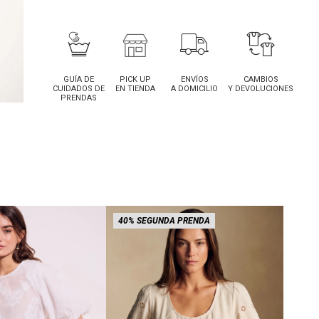
GUÍA DE
PICK UP
ENVÍOS
CAMBIOS
CUIDADOS DE
EN TIENDA
A DOMICILIO
Y DEVOLUCIONES
PRENDAS
40% SEGUNDA PRENDA
40% 