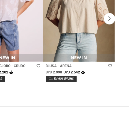
Talle
Ta
GLOBO - CRUDO
BLUSA - ARENA
BLUSA
2.990
2.
2.202
2.542
UYU
UYU
UYU