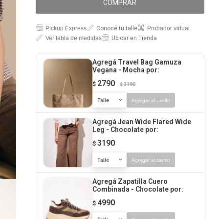
COMPRAR
Pickup Express
Conocé tu talle
Probador virtual
Ver tabla de medidas
Ubicar en Tienda
Agregá Travel Bag Gamuza
Vegana - Mocha
por:
2790
$
3190
$
Talle
Agregar al carrito
Agregá Jean Wide Flared Wide
Leg - Chocolate
por:
3190
$
Talle
Agregar al carrito
Agregá Zapatilla Cuero
Combinada - Chocolate
por:
4990
$