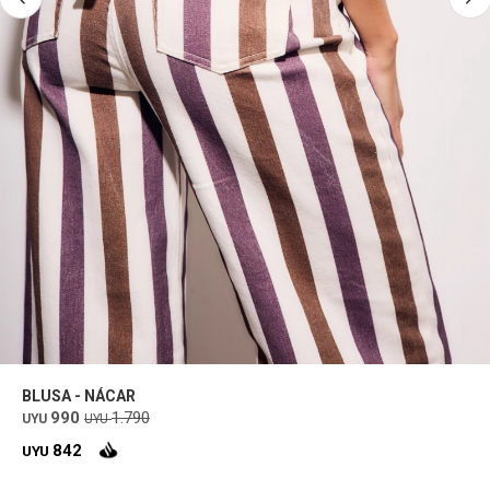
BLUSA - NÁCAR
990
1.790
UYU
UYU
842
UYU