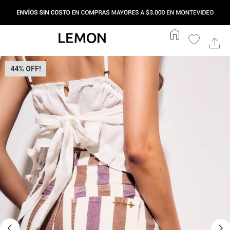
home
44