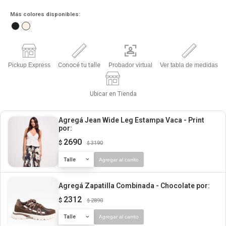
Más colores disponibles:
Pickup Express
Conocé tu talle
Probador virtual
Ver tabla de medidas
Ubicar en Tienda
Agregá Jean Wide Leg Estampa Vaca - Print
por:
2690
$
3190
$
Talle
Agregar al carrito
Agregá Zapatilla Combinada - Chocolate
por:
2312
$
2890
$
Talle
Agregar al carrito