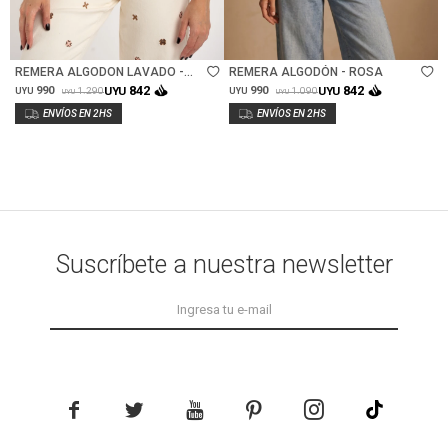
Talle
Talle
REMERA ALGODON LAVADO -
REMERA ALGODÓN - ROSA
ARENA
842
842
990
UYU
990
UYU
1.290
1.090
UYU
UYU
UYU
UYU
Suscríbete a nuestra newsletter




