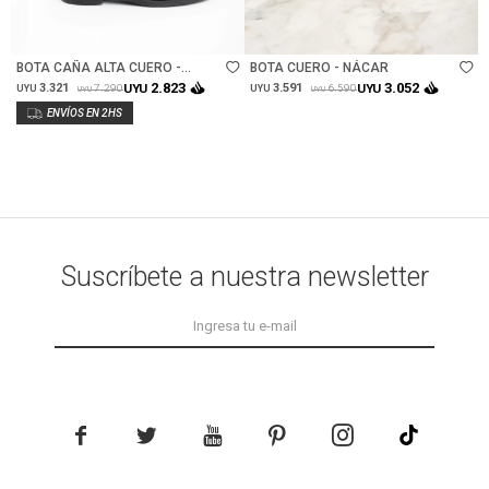
Talle
Talle
BOTA CAÑA ALTA CUERO -
BOTA CUERO - NÁCAR
NEGRO
2.823
3.052
3.321
UYU
3.591
UYU
7.290
6.590
UYU
UYU
UYU
UYU
Suscríbete a nuestra newsletter




