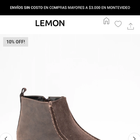
home
10