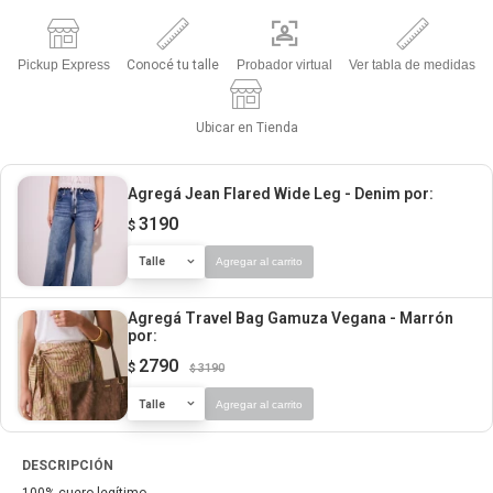
Pickup Express
Conocé tu talle
Probador virtual
Ver tabla de medidas
Ubicar en Tienda
Agregá Jean Flared Wide Leg - Denim
por:
3190
$
Talle
Agregar al carrito
Agregá Travel Bag Gamuza Vegana - Marrón
por:
2790
$
3190
$
Talle
Agregar al carrito
DESCRIPCIÓN