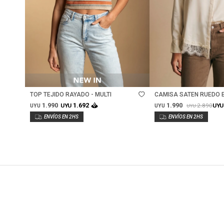
Talle
Talle
TOP TEJIDO RAYADO - MULTI
CAMISA SATEN RUEDO 
ARENA
1.990
1.990
1.692
2.890
UYU
UYU
UYU
UYU
UYU