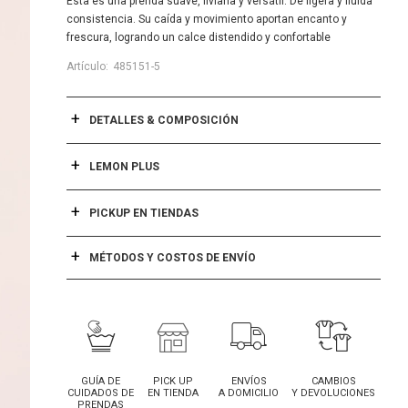
Esta es una prenda suave, liviana y versátil. De ligera y fluida
consistencia. Su caída y movimiento aportan encanto y
frescura, logrando un calce distendido y confortable
485151-5
DETALLES & COMPOSICIÓN
LEMON PLUS
PICKUP EN TIENDAS
MÉTODOS Y COSTOS DE ENVÍO
GUÍA DE
PICK UP
ENVÍOS
CAMBIOS
CUIDADOS DE
EN TIENDA
A DOMICILIO
Y DEVOLUCIONES
PRENDAS