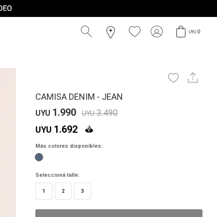
0
UYU
CAMISA DENIM - JEAN
1.990
3.490
UYU
UYU
1.692
UYU
Más colores disponibles:
Seleccioná talle:
1
2
3