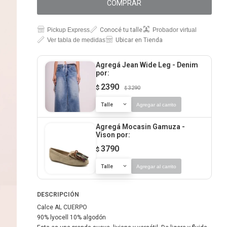
COMPRAR
Pickup Express
Conocé tu talle
Probador virtual
Ver tabla de medidas
Ubicar en Tienda
Agregá Jean Wide Leg - Denim
por:
2390
$
3290
$
Talle
Agregar al carrito
Agregá Mocasin Gamuza -
Vison
por:
3790
$
Talle
Agregar al carrito
DESCRIPCIÓN
Calce AL CUERPO
90% lyocell 10% algodón