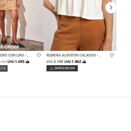
Talle
Ta
ERO CON LINO -
REMERA ALGODÓN CALADOS -
SWEAT
NÁCAR
2.190
2.
1.693
1.862
2.490
UYU
UYU
UYU
UYU
0/10