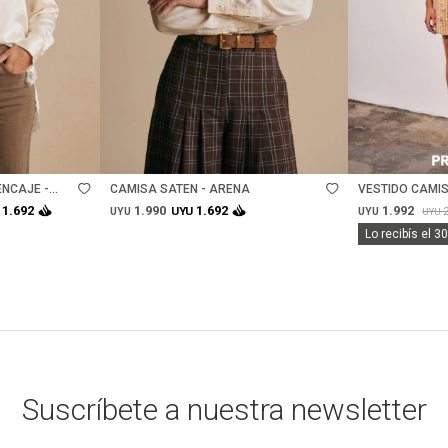
Talle
Talle
ENCAJE -
CAMISA SATEN - ARENA
VESTIDO CAMIS
PRINT
1.990
1.992
1.692
1.692
UYU
UYU
UYU
UYU
Lo recibís el 3
Suscríbete a nuestra newsletter