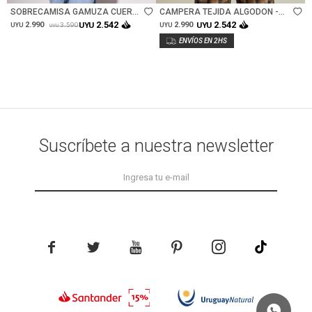
SOBRECAMISA GAMUZA CUERO
CAMPERA TEJIDA ALGODON -
VEGANO - BORDEAUX
ARENA
2.542
2.542
2.990
UYU
2.990
UYU
3.590
UYU
UYU
UYU
Suscríbete a nuestra newsletter




