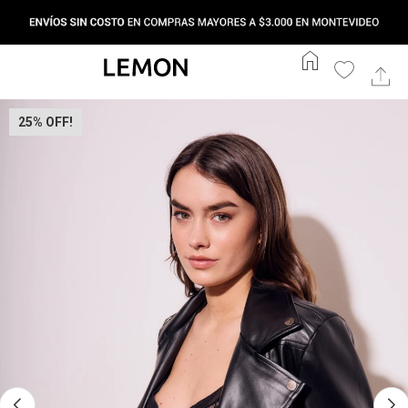
home
25