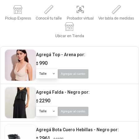
Pickup Express
Conocé tu talle
Probador virtual
Ver tabla de medidas
Ubicar en Tienda
Agregá Top - Arena
por:
990
$
Talle
Agregar al carrito
Agregá Falda - Negro
por:
2290
$
Talle
Agregar al carrito
Agregá Bota Cuero Hebillas - Negro
por:
2961
$
6690
$